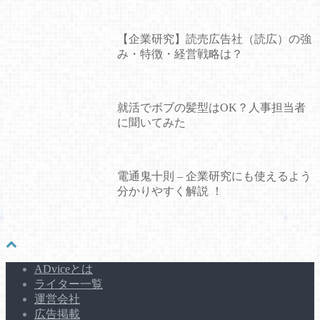
【企業研究】読売広告社（読広）の強
み・特徴・経営戦略は？
就活でボブの髪型はOK？人事担当者
に聞いてみた
電通鬼十則 – 企業研究にも使えるよう
分かりやすく解説 ！
ADviceとは
ライター一覧
運営会社
広告掲載