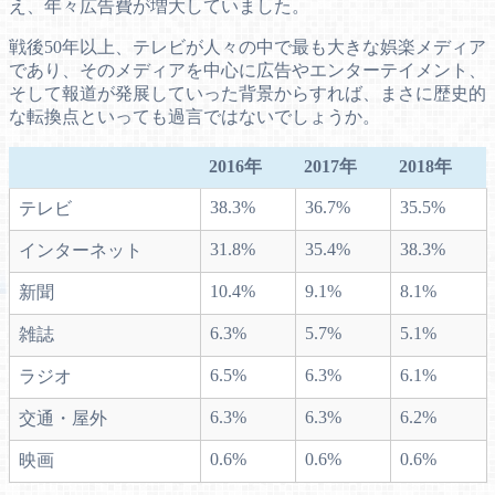
え、年々広告費が増大していました。
戦後50年以上、テレビが人々の中で最も大きな娯楽メディア
であり、そのメディアを中心に広告やエンターテイメント、
そして報道が発展していった背景からすれば、まさに歴史的
な転換点といっても過言ではないでしょうか。
2016年
2017年
2018年
38.3%
36.7%
35.5%
テレビ
31.8%
35.4%
38.3%
インターネット
10.4%
9.1%
8.1%
新聞
6.3%
5.7%
5.1%
雑誌
6.5%
6.3%
6.1%
ラジオ
6.3%
6.3%
6.2%
交通・屋外
0.6%
0.6%
0.6%
映画