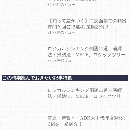
85.8k件のビュー
【知って差がつく】二次面接での頻出
質問と回答15選-対策解説付き
81.7k件のビュー
ロジカルシンキング例題11選 – 演繹
法・帰納法、MECE、ロジックツリー
77.6k件のビュー
この時期読んでおきたい記事特集
ロジカルシンキング例題11選 – 演繹
法・帰納法、MECE、ロジックツリー
電通・博報堂・ADK大手代理店3社の
CMを一挙紹介！