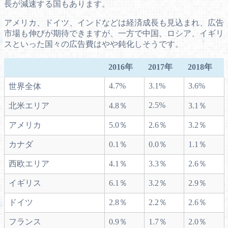
長が減速する国もあります。
アメリカ、ドイツ、インドなどは経済成長も見込まれ、広告
市場も伸びが期待できますが、一方で中国、ロシア、イギリ
スといった国々の広告費はやや鈍化しそうです。
2016年
2017年
2018年
4.7%
3.1%
3.6%
世界全体
2.5%
北米エリア
4.8％
3.1％
アメリカ
5.0％
2.6％
3.2％
カナダ
0.1％
0.0％
1.1％
西欧エリア
4.1％
3.3％
2.6％
イギリス
6.1％
3.2％
2.9％
ドイツ
2.8％
2.2％
2.6％
フランス
0.9％
1.7％
2.0％