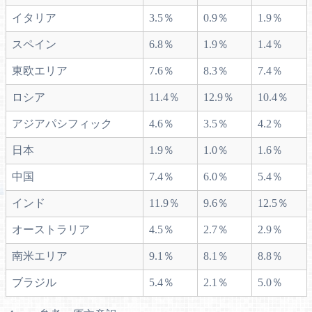
イタリア
3.5％
0.9％
1.9％
スペイン
6.8％
1.9％
1.4％
東欧エリア
7.6％
8.3％
7.4％
ロシア
11.4％
12.9％
10.4％
アジアパシフィック
4.6％
3.5％
4.2％
日本
1.9％
1.0％
1.6％
中国
7.4％
6.0％
5.4％
インド
11.9％
9.6％
12.5％
オーストラリア
4.5％
2.7％
2.9％
南米エリア
9.1％
8.1％
8.8％
ブラジル
5.4％
2.1％
5.0％