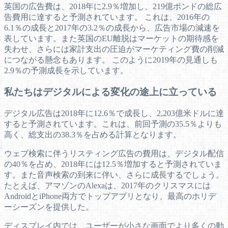
英国の広告費は、2018年に2.9％増加し、219億ポンドの総広
告費用に達すると予測されています。 これは、2016年の
6.1％の成長と2017年の3.2％の成長から、広告市場の減速を
表しています。また英国のEU離脱はマーケットの期待感を
失わせ、さらには家計支出の圧迫がマーケティング費の削減
につながる懸念もあります。 このように2019年の見通しも
2.9％の予測成長を示しています。
私たちはデジタルによる変化の途上に立っている
デジタル広告は2018年に12.6％で成長し、2,203億米ドルに達
すると予測されています。これは、前回予測の35.5％よりも
高く、総支出の38.3％を占める計算となります。
ウェブ検索に伴うリスティング広告の費用は、デジタル配信
の40％を占め、2018年には12.5％増加すると予測されていま
す。また音声検索の到来に伴い、さらに成長するでしょう。
たとえば、アマゾンのAlexaは、2017年のクリスマスには
AndroidとiPhone両方でトップアプリとなり、最高のホリデ
ーシーズンを提供した。
ディスプレイ内では、ユーザーが小さな画面でより多くの動