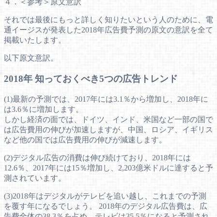
４．＜参考＞原文意訳
それでは最後にもっと詳しく知りたいという人のために、電
通イージスが発表した2018年広告費予測の原文の意訳を全て
掲載いたします。
以下原文意訳。
2018年 知っておくべき5つの広告トレンド
(1)最新の予測では、2017年には3.1％から増加し、2018年に
は3.6％に増加します。
しかし経済の面では、ドイツ、インド、米国など一部の国で
は広告費用の伸びが加速しますが、中国、ロシア、イギリス
など他の国では広告費用の伸びが減速します。
(2)デジタル広告の消費は伸び続けており、2018年には
12.6％、2017年には15％増加し、2,203億米ドルに達すると予
測されています。
(3)2018年はデジタルがテレビを追い越し、これまでの予測
を覆す年になるでしょう。 2018年のデジタル広告費は、広
告費全体の38.3％を占め、テレビは35.5％になると予測され