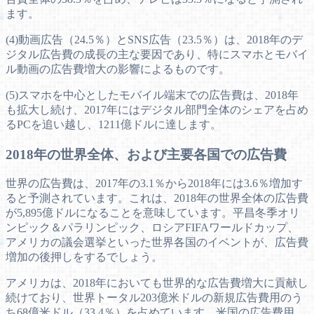
ます。
(4)動画広告（24.5％）とSNS広告（23.5％）は、2018年のデ
ジタル広告費の成長の主な要因であり、特にスマホとモバイ
ル動画の広告費増大の影響によるものです。
(5)スマホを中心としたモバイル端末での広告費は、2018年
も拡大し続け、2017年にはデジタル部門全体のシェアを占め
るPCを追い越し、1211億ドルに達します。
2018年の世界全体、および主要各国での広告費
世界の広告費は、2017年の3.1％から2018年には3.6％増加す
ると予測されています。これは、2018年の世界全体の広告費
が5,895億ドルになることを意味しています。平昌冬季オリ
ンピック＆パラリンピック、ロシアFIFAワールドカップ、
アメリカの議会選挙といった世界各国のイベントが、広告費
増加の後押しをするでしょう。
アメリカは、2018年においても世界的な広告費増大に貢献し
続けており、世界トータル203億米ドルの新規広告費用のう
ち68億米ドル（33.4％）を占めています。米国の広告費用