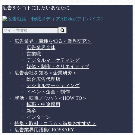
広告をシゴトにしたいあなたに
広告業界・職種を知る
＜業界研究＞
広告業界全体
営業職
デジタルマーケティング
媒体・制作・クリエイティブ
広告会社を知る
＜企業研究＞
総合広告代理店
デジタルマーケティング
イベント企画・制作
就活・転職ノウハウ
＜HOW TO＞
転職・中途採用
新卒
インターン
特集・取材・コラム
＜編集おすすめ＞
広告業界用語集
GROSSARY