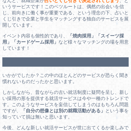
なんと、就職企業が
占いとくじ引きで決定されてしまう
、と
いうサービスです！このベツルートは、偶然の出会いを信
じ、前向きに働く事が重要である、という理念の下、占いと
くじ引きで企業と学生をマッチングする独自のサービスを展
開しています。
イベント内容も個性的であり、
「焼肉採用」「スイーツ採
用」「カードゲーム採用」
など様々なマッチングの場を用意
しています！
まとめ
いかがでしたか？この中のほとんどのサービスが恐らく聞き
慣れないものだったかと思います。
しかしながら、昔ながらの古い就活制度に疑問を呈し、新し
い採用の形を提供する就活サービスは今や一種のトレンドで
す。このようなサービスを妄信してしまうのはもちろん問題
ですが、
「自分の想像とは別の就職活動がある」
という事を
知っていて損は無いと思います。
今後、どんな新しい就活サービスが世に出てくるか楽しみで