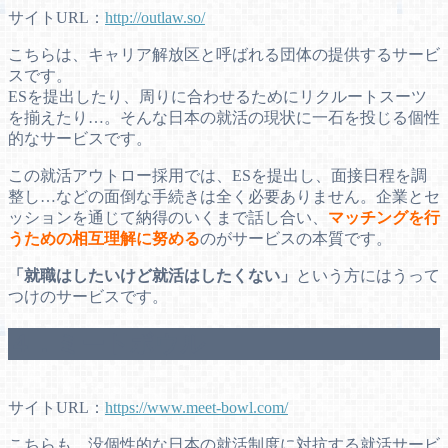
サイトURL：
http://outlaw.so/
こちらは、キャリア解放区と呼ばれる団体の提供するサービ
スです。
ESを提出したり、周りに合わせるためにリクルートスーツ
を揃えたり…。そんな日本の就活の現状に一石を投じる個性
的なサービスです。
この就活アウトロー採用では、ESを提出し、面接日程を調
整し…などの面倒な手続きは全く必要ありません。企業とセ
ッションを通じて納得のいくまで話し合い、
マッチングを行
うための相互理解に努める
のがサービスの本質です。
「就職はしたいけど就活はしたくない」
という方にはうって
つけのサービスです。
４．ミートボウル
サイトURL：
https://www.meet-bowl.com/
こちらも、没個性的な日本の就活制度に対抗する就活サービ