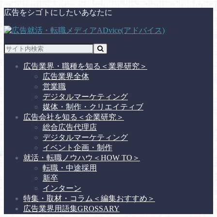
広告をシゴトにしたいあなたに
広告業界・職種を知る
＜業界研究＞
広告業界全体
営業職
デジタルマーケティング
媒体・制作・クリエイティブ
広告会社を知る
＜企業研究＞
総合広告代理店
デジタルマーケティング
イベント企画・制作
就活・転職ノウハウ
＜HOW TO＞
転職・中途採用
新卒
インターン
特集・取材・コラム
＜編集おすすめ＞
広告業界用語集
GROSSARY