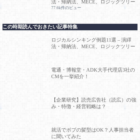
法・帰納法、MECE、ロジックツリー
77.6k件のビュー
この時期読んでおきたい記事特集
ロジカルシンキング例題11選 – 演繹
法・帰納法、MECE、ロジックツリー
電通・博報堂・ADK大手代理店3社の
CMを一挙紹介！
【企業研究】読売広告社（読広）の強
み・特徴・経営戦略は？
就活でボブの髪型はOK？人事担当者
に聞いてみた