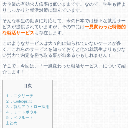
大企業の有効求人倍率は低いままです。なので、学生も昔よ
りしっかりと就活対策に臨んでいます。
そんな学生の動きに対応して、今の日本では様々な就活サー
ビスが提供されていますが、その中には
一見変わった特徴的
な就活サービス
も存在します。
このようなサービスは大々的に知られていないケースが多
く、これらのサービスを知っておくと他の就活生よりも少な
い労力で内定を勝ち取る事が出来るかもしれません！
そこで、今回は、「一風変わった就活サービス」について紹
介します！
目次
１．ニクリーチ
２．CodeSprint
３．就活アウトロー採用
４．ミートボウル
５．ベツルート
まとめ