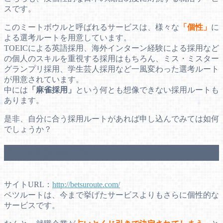
スです。
このミートボウルと呼ばれるサービスは、様々な
「個性」
に
よる選考ルートを用意しています。
TOEICによる英語採用、海外インターン経験による採用など
の個人のスキルを重視する採用はもちろん、ミス・ミスター
グランプリ採用、学生芸人採用など一風変わった選考ルート
が用意されています。
中には
「麻雀採用」
という何とも想像できない採用ルートも
あります。
是非、自分に合う採用ルートがあれば申し込んでみては如何
でしょうか？
５．ベツルート
サイトURL：
http://betsuroute.com/
ベツルートは、今まで挙げたサービスよりもさらに個性的な
サービスです。