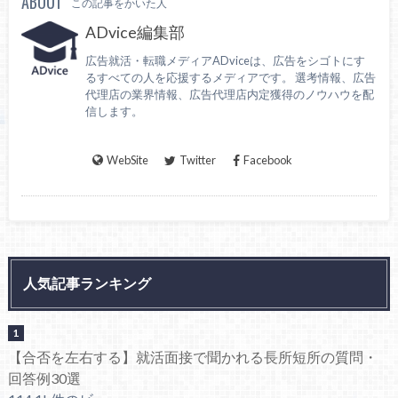
ABOUT
この記事をかいた人
ADvice編集部
広告就活・転職メディアADviceは、広告をシゴトにす
るすべての人を応援するメディアです。 選考情報、広告
代理店の業界情報、広告代理店内定獲得のノウハウを配
信します。
WebSite
Twitter
Facebook
人気記事ランキング
【合否を左右する】就活面接で聞かれる長所短所の質問・
回答例30選