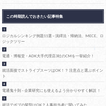
この時期読んでおきたい記事特集
ロジカルシンキング例題11選 – 演繹法・帰納法、MECE、ロ
ジックツリー
電通・博報堂・ADK大手代理店3社のCMを一挙紹介！
就活面接でストライプスーツはOK！？ 注意点と選ぶポイン
ト
電通鬼十則 – 企業研究にも使えるよう分かりやすく解説 ！
就活でボブの髪型はOK？人事担当者に聞いてみた