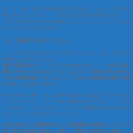
従って、第二新卒で転職を検討する際には、あくまで自己分
析に基づいたうえで、「自分は何を求めて転職するのか」、
「様々な条件の中で何を優先したいのか」といったことを明
確にしなければなりません。
（2）真剣に考えていない人
いくら第二新卒の企業ニーズが高いとはいえ、あくまでも転
職活動には変わりません。
新卒の延長線上で、「どうにかなるだろう」、「1社目の雰
囲気と何となく合わなかった」などという安易な考えを持っ
たまま転職活動をしてしまうと、なかなか目標の企業に採用
されることはありません。
先ほど述べた通り、第二新卒を募集する企業は「若い世代に
入ってもらいたい」という熱い要望がある一方で、「またす
ぐに辞めてしまうのでは？」といった懐疑的な目も持ち合わ
せていることを忘れてはいけません。
自己分析などで退職理由そして志望理由を明確にしたうえで
第二新卒の転職に臨まない限り、希望する企業から遠ざかっ