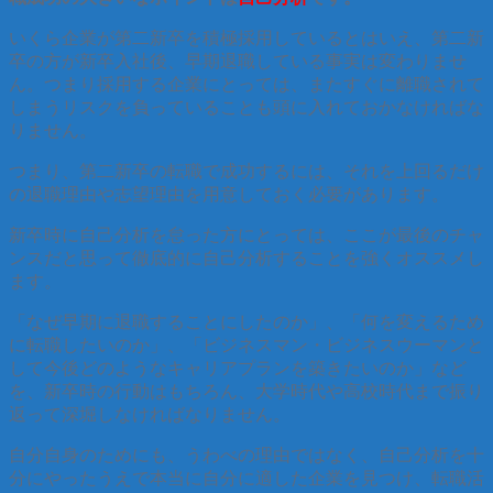
いくら企業が第二新卒を積極採用しているとはいえ、第二新
卒の方が新卒入社後、早期退職している事実は変わりませ
ん。つまり採用する企業にとっては、またすぐに離職されて
しまうリスクを負っていることも頭に入れておかなければな
りません。
つまり、第二新卒の転職で成功するには、それを上回るだけ
の退職理由や志望理由を用意しておく必要があります。
新卒時に自己分析を怠った方にとっては、ここが最後のチャ
ンスだと思って徹底的に自己分析することを強くオススメし
ます。
「なぜ早期に退職することにしたのか」、「何を変えるため
に転職したいのか」、「ビジネスマン・ビジネスウーマンと
して今後どのようなキャリアプランを築きたいのか」など
を、新卒時の行動はもちろん、大学時代や高校時代まで振り
返って深堀しなければなりません。
自分自身のためにも、うわべの理由ではなく、自己分析を十
分にやったうえで本当に自分に適した企業を見つけ、転職活