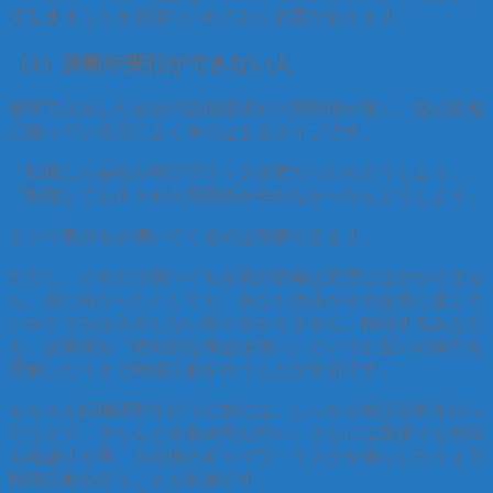
てしまう
ことを念頭にいれておく必要があります。
（3）決断や実行ができない人
新卒で入社した会社の労働環境や人間関係が悪く、疑心暗鬼
に陥っている方によく当てはまるタイプです。
「転職した会社が再びブラック企業だったらどうしよう」
「転職しても仕事や人間関係が合わなかったらどうしよう」
という気持ちが湧いてくるのは理解できます。
ただし、どれだけ調べても企業の情報は完璧には分かりませ
ん。仮に分かったとしても、あなた自身がその企業に適して
いかどうかは入社しない限り分かりません。転職するあなた
も、企業側も「絶対的な保証は無い」というお互いの条件を
理解したうえで転職活動を行うことが大切です。
もちろん転職活動を行うに前には、しっかり自己分析を行っ
たうえで、きちんと企業研究も行い、さらには面接でも何回
も確認する等、入社後のギャップ・リスクを減らしたうえで
転職活動を行うことが肝要です。