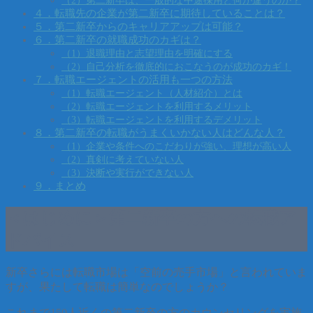
４．転職先の企業が第二新卒に期待していることは？
５．第二新卒からのキャリアアップは可能？
６．第二新卒の就職成功のカギは？
（1）退職理由と志望理由を明確にする
（2）自己分析を徹底的におこなうのが成功のカギ！
７．転職エージェントの活用も一つの方法
（1）転職エージェント（人材紹介）とは
（2）転職エージェントを利用するメリット
（3）転職エージェントを利用するデメリット
８．第二新卒の転職がうまくいかない人はどんな人？
（1）企業や条件へのこだわりが強い、理想が高い人
（2）真剣に考えていない人
（3）決断や実行ができない人
９．まとめ
＜はじめに＞第二新卒の方への転職ア
ドバイス
新卒さらには転職市場は「空前の売手市場」と言われていま
すが、果たして転職は簡単なのでしょうか？
これまで150人近くの第二新卒の方のカウンセリングを実施