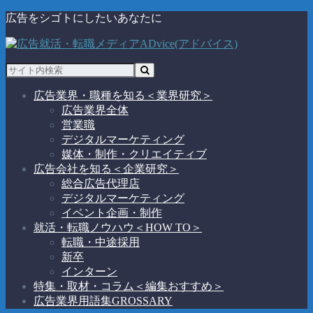
広告をシゴトにしたいあなたに
広告業界・職種を知る
＜業界研究＞
広告業界全体
営業職
デジタルマーケティング
媒体・制作・クリエイティブ
広告会社を知る
＜企業研究＞
総合広告代理店
デジタルマーケティング
イベント企画・制作
就活・転職ノウハウ
＜HOW TO＞
転職・中途採用
新卒
インターン
特集・取材・コラム
＜編集おすすめ＞
広告業界用語集
GROSSARY