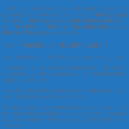
「既卒」は、学校を卒業してから一度も就職しておらず、社
会人経験がない人の事を指します。つまり、
年齢の上では似
ていますし、新卒ではないという意味で両者同じ条件です
が、「第二新卒」と「既卒」は「社会人経験の有無」という
意味で全く異なるもの
だと分かります。
（3）「中途採用」と「第二新卒」は違う？
では「中途採用」と「第二新卒」はどう違うのでしょうか？
「中途採用」は、第二新卒以外の転職枠を指し、第二新卒よ
りも世代的に上（新卒入社後3年以上）で、転職回数や職歴
も幅広い人を指します。
つまり第二新卒は新卒入社後3年以内で、転職歴が無い人で
すが、中途採用はそれ以外の人たちです。
第二新卒には高いスキルや経験を求められることはなく、仕
事への意欲や順応性が採用ポイントとなりますが、中途採用
にはスキルや経験など即戦力となれるよう能力が必要となっ
てきます。