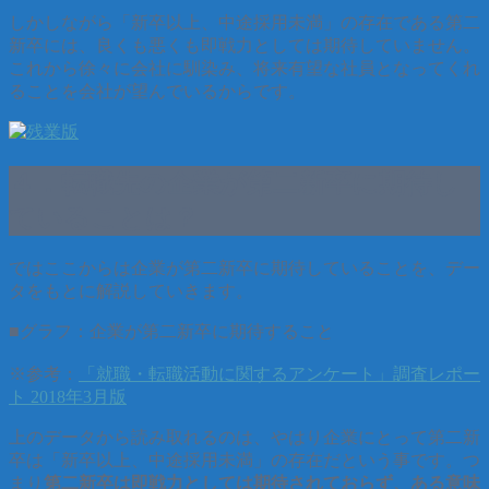
しかしながら「新卒以上、中途採用未満」の存在である第二
新卒には、良くも悪くも即戦力としては期待していません。
これから徐々に会社に馴染み、将来有望な社員となってくれ
ることを会社が望んでいるからです。
４．転職先の企業が第二新卒に期待し
ていることは？
ではここからは企業が第二新卒に期待していることを、デー
タをもとに解説していきます。
■グラフ：企業が第二新卒に期待すること
※参考：
「就職・転職活動に関するアンケート」調査レポー
ト 2018年3月版
上のデータから読み取れるのは、やはり企業にとって第二新
卒は「新卒以上、中途採用未満」の存在だという事です。つ
まり
第二新卒は即戦力としては期待されておらず、ある意味