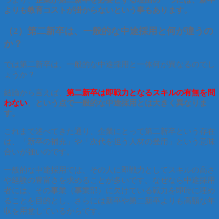
よりも教育コストが掛からないという事もあります。
（2）第二新卒は、一般的な中途採用と何が違うの
か？
では第二新卒は、一般的な中途採用と一体何が異なるのでし
ょうか？
結論から言えば、
第二新卒は即戦力となるスキルの有無を問
わない
、という点で一般的な中途採用とは大きく異なりま
す。
これまで述べてきた通り、企業にとって第二新卒という存在
は、「新卒の補充」や「次代を担う人材の登用」という意味
合いが強いのです。
一般的な中途採用では、その人に即戦力としてスキルの高さ
や経験の豊富さを求めることが多いです。なぜなら中途採用
者には、その事業（事業部）に欠けている戦力を即時に埋め
ることを目的とし、さらには新卒や第二新卒よりも高額な年
収を用意しているからです。