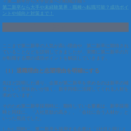
＜第二新卒から大手企業への転職詳細＞
第二新卒なら大手や未経験業界・職種へ転職可能？成功ポイ
ントや傾向と対策まで！
６．第二新卒の就職成功のカギは？
ここまで第二新卒の人気が高い理由や、第二新卒に期待され
ていることなどを説明してきましたが、実際に第二新卒の方
が転職する際の成功ポイントを解説していきます。
（1）退職理由と志望理由を明確にする
先ほど説明した通り、企業が第二新卒を求めるのは新卒の補
充という意味合いが強く、新卒同様に活躍してくれる人材を
求めています。
そのため第二新卒採用時に、期待している要素は、新卒採用
時と同様に、「入社意欲の高さ」、「会社に合う人材か」と
いった視点でした。
しかし同時に、第二新卒を採用する企業は「1社目と同じよ