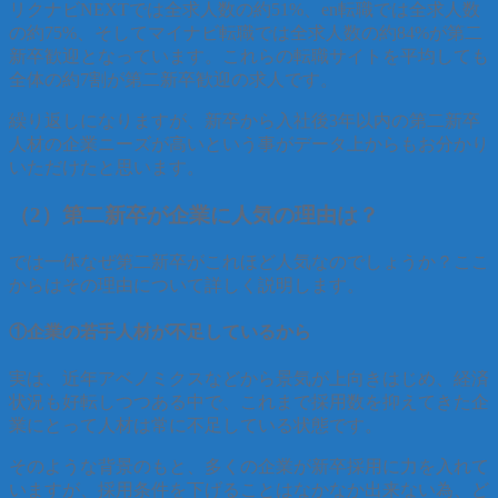
リクナビNEXTでは全求人数の約51%、en転職では全求人数
の約75%、そしてマイナビ転職では全求人数の約84%が第二
新卒歓迎となっています。これらの転職サイトを平均しても
全体の約7割が第二新卒歓迎の求人です。
繰り返しになりますが、新卒から入社後3年以内の第二新卒
人材の企業ニーズが高いという事がデータ上からもお分かり
いただけたと思います。
（2）第二新卒が企業に人気の理由は？
では一体なぜ第二新卒がこれほど人気なのでしょうか？ここ
からはその理由について詳しく説明します。
①企業の若手人材が不足しているから
実は、近年アベノミクスなどから景気が上向きはじめ、経済
状況も好転しつつある中で、これまで採用数を抑えてきた企
業にとって人材は常に不足している状態です。
そのような背景のもと、多くの企業が新卒採用に力を入れて
いますが、採用条件を下げることはなかなか出来ない為、ど