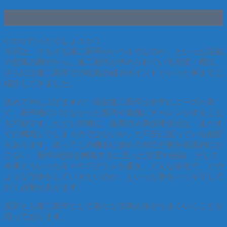
９．まとめ
いかがだったでしょうか？
今回は、そもそも第二新卒がいつまでなのか、といった定義
や意味の部分から、第二新卒が求められている背景・理由、
さらには第二新卒での転職の成功ポイントといった事までご
紹介してきました。
改めて申し上げますが、現在第二新卒は非常にニーズが高
く、新卒時にいけなかった業界や職種にチャレンジすること
も可能です。ただし同時に、企業の人事採用担当は「またす
ぐに離職してしまうのではないか」と不安に思っている側面
もあります。従ってこの機会に改めて自己分析を徹底的にお
こない、新卒1社目を離職するに至った背景や経緯、そして
今後どういったキャリアプランを描き、どんな会社で、どの
ような仕事をしていきたいのか、といった事をハッキリして
おく必要があります。
是非とも第二新卒として新たな仕事人生がうまくいくことを
願っております。