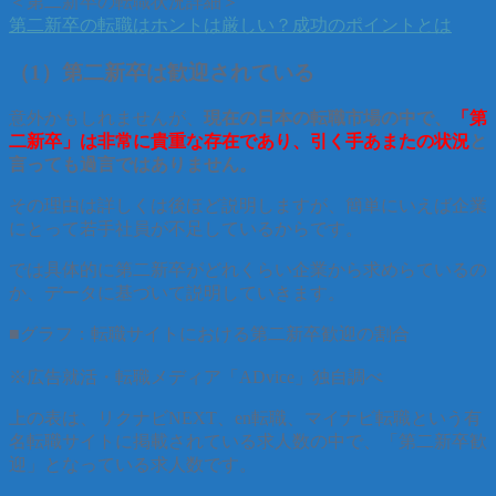
＜第二新卒の転職状況詳細＞
第二新卒の転職はホントは厳しい？成功のポイントとは
（1）第二新卒は歓迎されている
意外かもしれませんが、
現在の日本の転職市場の中で、
「第
二新卒」は非常に貴重な存在であり、引く手あまたの状況
と
言っても過言ではありません。
その理由は詳しくは後ほど説明しますが、簡単にいえば企業
にとって若手社員が不足しているからです。
では具体的に第二新卒がどれくらい企業から求めらているの
か、データに基づいて説明していきます。
■グラフ：転職サイトにおける第二新卒歓迎の割合
※広告就活・転職メディア「ADvice」独自調べ
上の表は、リクナビNEXT、en転職、マイナビ転職という有
名転職サイトに掲載されている求人数の中で、「第二新卒歓
迎」となっている求人数です。