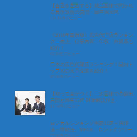
【合否を左右する】就活面接で聞かれ
る長所短所の質問・回答例30選
114.1k件のビュー
《2018年最新版》広告代理店ランキン
グ – 売上、仕事内容、年収、外資系も
紹介！
92.2k件のビュー
日本の広告代理店ランキング！国内ト
ップ10の大手企業を紹介！
85.8k件のビュー
【知って差がつく】二次面接での頻出
質問と回答15選-対策解説付き
81.7k件のビュー
ロジカルシンキング例題11選 – 演繹
法・帰納法、MECE、ロジックツリー
77.6k件のビュー