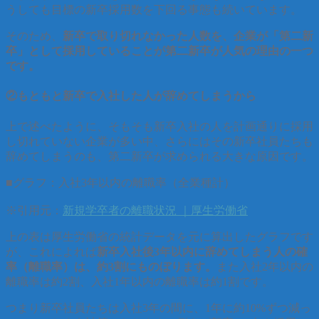
うしても目標の新卒採用数を下回る事態も続いています。
そのため、
新卒で取り切れなかった人数を、企業が「第二新
卒」として採用していることが第二新卒が人気の理由の一つ
です。
②もともと新卒で入社した人が辞めてしまうから
上で述べたように、そもそも新卒入社の人を計画通りに採用
し切れていない企業が多い中、さらにはその新卒社員たちも
辞めてしまうのも、第二新卒が求められる大きな原因です。
■グラフ：入社3年以内の離職率（全業種計）
※引用元：
新規学卒者の離職状況 ｜厚生労働省
上の表は厚生労働省の統計データを元に算出したグラフです
が、これによれば
新卒入社後3年以内に辞めてしまう人の確
率（離職率）は、約3割にものぼります。
また入社2年以内の
離職率は約2割、入社1年以内の離職率は約1割です。
つまり新卒社員たちは入社3年の間に、1年に約10%ずつ減っ