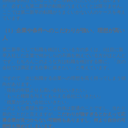
熱視線を向けていることをご理解いただいたかと思います
が、必ずしも第二新卒の転職がうまくいくとは限りません。
ここでは第二新卒の転職がうまくいかない人のケースを考え
ています。
（1）企業や条件へのこだわりが強い、理想が高い
人
第二新卒として転職を検討している方の多くは、1社目に新
卒入社した企業で何かしらの不満を抱えている方がほとんど
です。もちろんこのような方は転職を検討する際に、「次の
会社では満足する仕事に就きたい」と考えています。
ですので、次に転職する企業への理想を高く持ってしまう傾
向があります。
「現在の年収よりも高い会社にいきたい」
「もっと権限を与えてもらえる会社にいきたい」
「残業が少ない会社にいきたい」
このような希望を持つこと自体は普通のことですし、当たり
前のことだと言えますが、
こだわりが強すぎるとかえって応
募企業が見つからない可能性もありますし、何より自分の可
能性も狭めてしまいます。