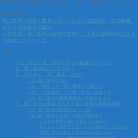
職を検討する際のポイントなど、詳しく解説していきます。
■関連記事
第二新卒の面接で重要なポイントは？退職理由、志望動機、
そして回答例まで解説
＜例文付＞第二新卒が面接で有利に！上手な退職理由の１０
の例文とアドバイス
目次
＜はじめに＞第二新卒の方への転職アドバイス
１．第二新卒はいつまでか？
２．そもそも「第二新卒」とは？
（1）第二新卒とは？
（2）「既卒」と「第二新卒」は違う？
（3）「中途採用」と「第二新卒」は違う？
（4）第二新卒は新卒募集枠に応募できる？
３．第二新卒は重宝される？第二新卒の実態や背景
（1）第二新卒は歓迎されている
（2）第二新卒が企業に人気の理由は？
①企業の若手人材が不足しているから
②もともと新卒で入社した人が辞めてしまうから
③第二新卒はあまり手が掛からないから
（2）第二新卒は、一般的な中途採用と何が違うのか？