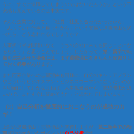
うに、すぐに退職してしまうのではないだろうか」という不
安感も覚えているのは事実です。
そんな企業に対して、「社員・社風と合わなかったから」、
「思っていた仕事と違ったから」という安易な退職理由を述
べたら、どう思われるでしょうか？
人事担当者は間違いなく「うちの会社に来ても同じことにな
るだろう」と思うことでしょう。したがって、
第二新卒で転
職を成功させる場合には、まず退職理由をきちんと深堀りし
ておく必要があります。
また応募企業への志望理由も同様に、自分のキャリアプラン
やどういうビジネスマン・ビジネスウーマンになりたいのか
を明確にしておかなければ、人事担当者から「志望理由が浅
いので、またすぐに辞めそうだ」と思われてしまいます。
（2）自己分析を徹底的におこなうのが成功のカ
ギ！
上記の退職理由・志望理由と関連しますが、
第二新卒での転
職成功の大きいなポイントは
自己分析
です。