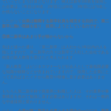
ていってしまう計算となります。例えば新卒100名を採用し
た企業は、1年目は90名、2年目には80名、3年目には70名し
か残らないことになります。
したがって
企業は離職する新卒社員を補充する目的で、第二
新卒に熱い視線を送り、採用しようとしているのです。
③第二新卒はあまり手が掛からないから
先ほど述べた通り、「第二新卒」は入社から3年以内の人を
指しますので、第二新卒の方々は新卒で入社した会社である
程度の新人教育を受けたと考えられます。
「新人教育」はビジネスマナーなど社会人として最低限必要
な知識や経験などが含まれていますので、採用した企業にと
って見ればまたイチから教育や研修し直す必要はありませ
ん。
もちろん第二新卒枠で異業界に転職した人は、その業界や事
業構造を改めて勉強し直す必要はありますが、それは一般的
な中途採用と変わりません。
つまり、
企業が第二新卒を必要とする理由の一つには、新卒