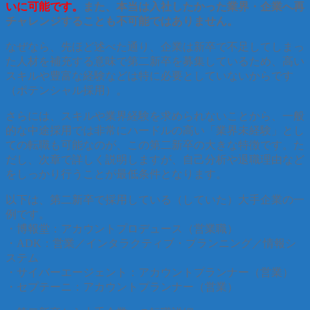
いに可能です。
また、本当は入社したかった業界・企業へ再
チャレンジすることも不可能ではありません。
なぜなら、先ほど述べた通り、企業は新卒で不足してしまっ
た人材を補充する意味で第二新卒を募集しているため、高い
スキルや豊富な経験などは特に必要としていないからです
（ポテンシャル採用）。
さらには、スキルや業界経験を求められないことから、一般
的な中途採用では非常にハードルの高い「業界未経験」とし
ての転職も可能なのが、この第二新卒の大きな特徴です。た
だし、次章で詳しく説明しますが、自己分析や退職理由など
をしっかり行うことが最低条件となります。
以下は、第二新卒で採用している（していた）大手企業の一
例です。
・博報堂：アカウントプロデュース（営業職）
・ADK：営業／インタラクティブ・プランニング／情報シ
ステム
・サイバーエージェント：アカウントプランナー（営業）
・セプテーニ：アカウントプランナー（営業）