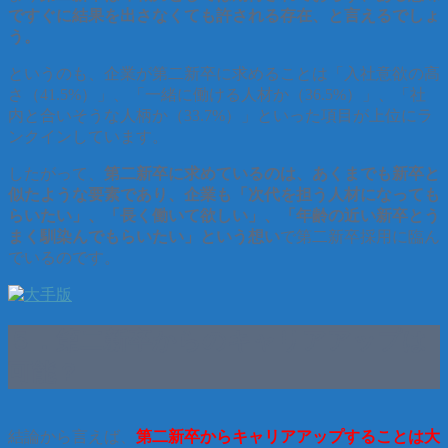
ですぐに結果を出さなくても許される存在、と言えるでしょ
う。
というのも、企業が第二新卒に求めることは「入社意欲の高
さ（41.5%）」、「一緒に働ける人材か（36.5%）」、「社
内と合いそうな人柄か（33.7%）」といった項目が上位にラ
ンクインしています。
したがって、
第二新卒に求めているのは、あくまでも新卒と
似たような要素であり、企業も「次代を担う人材になっても
らいたい」、「長く働いて欲しい」、「年齢の近い新卒とう
まく馴染んでもらいたい」という想い
で第二新卒採用に臨ん
でいるのです。
５．第二新卒からのキャリアアップは
可能？
結論から言えば、
第二新卒からキャリアアップすることは大