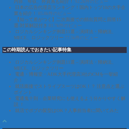
内容、年収、外資系も紹介！
92.2k件のビュー
日本の広告代理店ランキング！国内トップ10の大手企
業を紹介！
85.8k件のビュー
【知って差がつく】二次面接での頻出質問と回答15
選-対策解説付き
81.7k件のビュー
ロジカルシンキング例題11選 – 演繹法・帰納法、
MECE、ロジックツリー
77.5k件のビュー
この時期読んでおきたい記事特集
ロジカルシンキング例題11選 – 演繹法・帰納法、
MECE、ロジックツリー
電通・博報堂・ADK大手代理店3社のCMを一挙紹
介！
就活面接でストライプスーツはOK！？ 注意点と選ぶ
ポイント
電通鬼十則 – 企業研究にも使えるよう分かりやすく解
説 ！
就活でボブの髪型はOK？人事担当者に聞いてみた