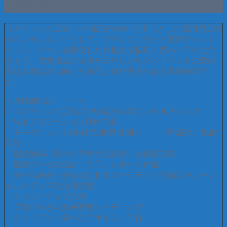
仕事内容
リスティング広告・SNS広告やDSPを中心とした運用型広告
のコンサルタントとして、プランニングから運用ディレク
ション、ツールを駆使した分析まで幅広く携わっていただ
きます。営業担当と連携を取りながらクライアント企業の
見込み客拡大に向けた責任と遣り甲斐のある業務内容で
す。
＜具体的には・・・＞
▽リスティング広告/DSPの広告出稿コンサルティング
・Webプロモーション戦略立案
・ターゲティング(年齢/性別/興味関心・・・等)設計、配信
設計
・配信効果に基づく予算分配調整、改善案立案
・配信データの集計、加工、レポート作成
・分析結果から導き出されるマーケティング施策やソーシ
ャルメディアの活用提案
・クリエイティブ入稿
・営業担当との効果改善ミーティング
・クライアント先へのアポイント同行