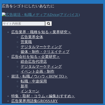
広告をシゴトにしたいあなたに
広告業界・職種を知る
＜業界研究＞
広告業界全体
営業職
デジタルマーケティング
媒体・制作・クリエイティブ
広告会社を知る
＜企業研究＞
総合広告代理店
デジタルマーケティング
イベント企画・制作
就活・転職ノウハウ
＜HOW TO＞
転職・中途採用
新卒
インターン
特集・取材・コラム
＜編集おすすめ＞
広告業界用語集
GROSSARY