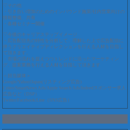
▽その他
・引き合い増加のためのインバウンド施策/社内営業向けの
情報整備、共有
・各種セミナー開催
▽今後のキャリアステップイメージ
・広告配信先の特性を分析して、理解した上で広告配信に
伴うクリエイティブディレクションを行える人材を目指し
て頂きます。
・市場の流れを捉えつつトレンドに沿ったマーケティン
グ、提案業務を行える人材を目指して頂きます
＜担当媒体＞
Google/Yahoo!Japan(リスティング広告)
Criteo/SmartNews Ads/Apple Search Ads/Indeedスポンサー求人
広告など（DSP）
Twitter/Facebook/Line（SNS広告）
求める方