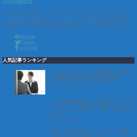
ADvice編集部
広告就活・転職メディアADviceは、広告をシゴトにするす
べての人を応援するメディアです。 選考情報、広告代理店
の業界情報、広告代理店内定獲得のノウハウを配信します。
WebSite
Twitter
Facebook
人気記事ランキング
【合否を左右する】就活面接で聞かれ
る長所短所の質問・回答例30選
114.1k件のビュー
《2018年最新版》広告代理店ランキン
グ – 売上、仕事内容、年収、外資系も
紹介！
92.2k件のビュー
日本の広告代理店ランキング！国内ト