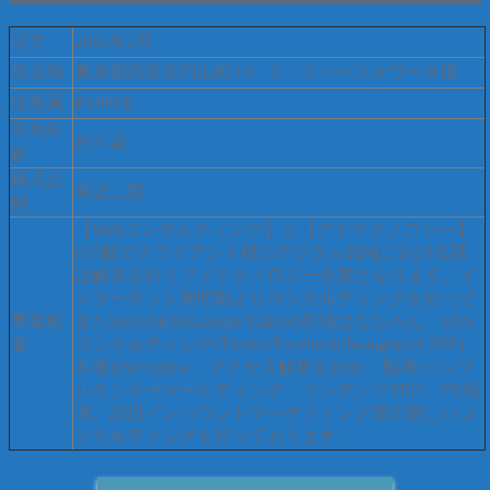
設立
2001年1月
所在地
東京都渋谷区円山町3-6 E・スペースタワー８階
従業員
約400名
平均年
約31歳
齢
株式公
東証二部
開
【Webコンサルティング】と【アドテクノロジー】
の2軸でクライアント様のデジタル領域における課
題解決を行うアドテクノロジー企業となります。イ
ンターネット黎明期よりコンサルティングを行って
事業概
きたSEO/SEM(Google/Yahoo!)領域はもちろん、SNS
要
コンサルティング(Twitter/Facebook/Instagram/LINE)、
各種DSP/Adnw、アクセス解析を始め、動画/インフ
ルエンサーマーケティング、コンテンツSEO、PR領
域、訪日インバウンドマーケティング等の新しいコ
ンサルティングを行っております。