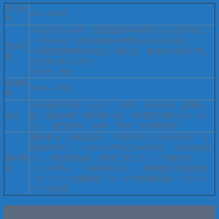
想定給
450～600万
与
※月給375,000円（固定残業60時間分146,360円含む）
～500,000円（固定残業60時間分183,360円含む）
賃金詳
※固定残業時間を超えた場合は、超過分の割り増し
細
分が支払われます。
※賞与：無し
就業時
10:00～19:00
間
完全週休2日制（土日）、祝日、年末年始、夏期休
休日
暇、有給休暇（初年度10日、2年度目以降11日～20
日）、慶弔休暇、産休、育休、生理休暇等
通勤手当（全額支給）／住宅手当（15,000円/月 ※
諸条件有り）／WiMAX手当(2,800円/月 ※諸条件有
福利厚
り）／販売奨励金（実績に応じて）／資格手当
生
（10,000円～ ※諸条件有り）／書籍購入支援制度
／セミナー支援制度／ランチ代支援制度／リモート
ワーク制度
会社概要