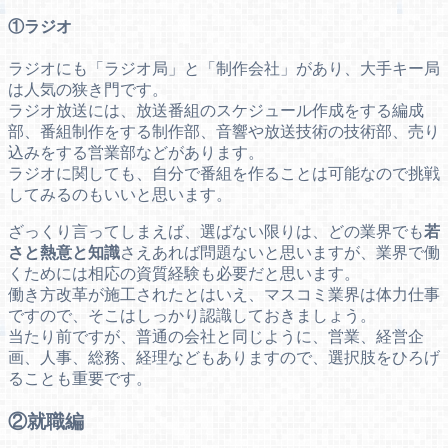
①ラジオ
ラジオにも「ラジオ局」と「制作会社」があり、大手キー局
は人気の狭き門です。
ラジオ放送には、放送番組のスケジュール作成をする編成
部、番組制作をする制作部、音響や放送技術の技術部、売り
込みをする営業部などがあります。
ラジオに関しても、自分で番組を作ることは可能なので挑戦
してみるのもいいと思います。
ざっくり言ってしまえば、選ばない限りは、どの業界でも
若
さと熱意と知識
さえあれば問題ないと思いますが、業界で働
くためには相応の資質経験も必要だと思います。
働き方改革が施工されたとはいえ、マスコミ業界は体力仕事
ですので、そこはしっかり認識しておきましょう。
当たり前ですが、普通の会社と同じように、営業、経営企
画、人事、総務、経理などもありますので、選択肢をひろげ
ることも重要です。
②就職編