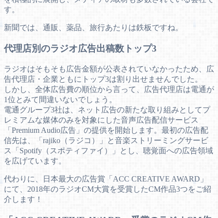
す。
新聞では、通販、薬品、旅行あたりは鉄板ですね。
代理店別のラジオ広告出稿数トップ3
ラジオはそもそも広告金額が公表されていなかったため、広
告代理店・企業ともにトップ3は割り出せませんでした。
しかし、全体広告費の順位から言って、広告代理店は電通が
1位とみて間違いないでしょう。
電通グループ3社は、ネット広告の新たな取り組みとしてプ
レミアムな媒体のみを対象にした音声広告配信サービス
「Premium Audio広告」の提供を開始します。最初の広告配
信先は、「rajiko（ラジコ）」と音楽ストリーミングサービ
ス「Spotify（スポティファイ）」とし、聴覚面への広告領域
を広げています。
代わりに、日本最大の広告賞「ACC CREATIVE AWARD」
にて、2018年のラジオCM大賞を受賞したCM作品3つをご紹
介します！