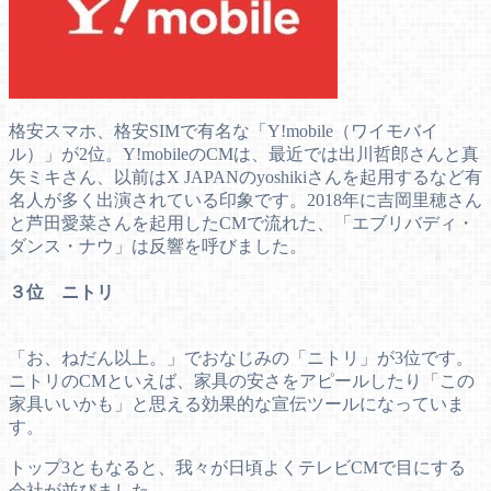
格安スマホ、格安SIMで有名な「Y!mobile（ワイモバイ
ル）」が2位。Y!mobileのCMは、最近では出川哲郎さんと真
矢ミキさん、以前はX JAPANのyoshikiさんを起用するなど有
名人が多く出演されている印象です。2018年に吉岡里穂さん
と芦田愛菜さんを起用したCMで流れた、「エブリバディ・
ダンス・ナウ」は反響を呼びました。
３位 ニトリ
「お、ねだん以上。」でおなじみの「ニトリ」が3位です。
ニトリのCMといえば、家具の安さをアピールしたり「この
家具いいかも」と思える効果的な宣伝ツールになっていま
す。
トップ3ともなると、我々が日頃よくテレビCMで目にする
会社が並びました。