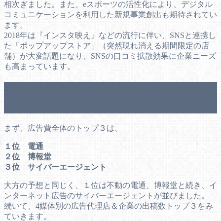
相次ぎました。また、eスポーツの活性化により、デジタル
コミュニケーションを利用した新規事業創出も期待されてい
ます。
2018年は『インスタ映え』などの流行に伴い、SNSと連携し
た「ポップアップストア」（突然現れ消える期間限定の店
舗）が大変話題になり、SNSの口コミ拡散効果に企業ニーズ
も高まっています。
2018年代理店＆企業の出稿数ランキン
グトップ３
まず、広告費全体のトップ３は、
１位 電通
２位 博報堂
３位 サイバーエージェント
大方の予想と同じく、１位は不動の電通、博報堂と続き、イ
ンターネット広告のサイバーエージェントが並びました。
続いて、4媒体別の広告代理店＆企業の出稿数トップ３をみ
ていきます。