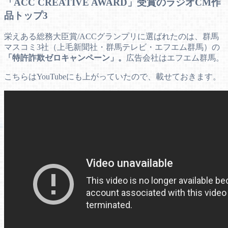
「ACC CREATIVE AWARD」受賞のラジオCM作
品トップ3
栄えある総務大臣賞/ACCグランプリに選ばれたのは、群馬
マスコミ3社（上毛新聞社・群馬テレビ・エフエム群馬）の
「特許詐欺ゼロキャンペーン」。
広告会社はエフエム群馬。
こちらはYouTubeにも上がっていたので、載せておきます。