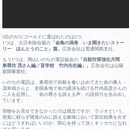
2位のACCゴールドに選ばれたのは2つ。
1つは、大日本除虫菊の
「金鳥の渦巻 いま聞きたいストー
リー ほんとうのこと」篇。
広告会社は電通関西支社。
もう1つは、岡山いのちの電話協会の
「自殺対策強化月間
東尋坊 茂さん編／盲学校 竹内先生編」。
広告会社は山陽
新聞事業社。
いのちの電話は、東尋坊で自殺を食い止めてきた命の番人・
茂幸雄さんと、全国各地で命の講演を続ける竹内昌彦さんの
二人を起用し、「命の尊さを訴える声」の説得力を生み出し
ています。
現物をお見せできなかったのは残念ですが、ラジオという、
視覚に頼らず聴覚のみに訴える媒体において宣伝効果を出す
にはどうすればいいのか、関心を持って頂くキッカケになれ