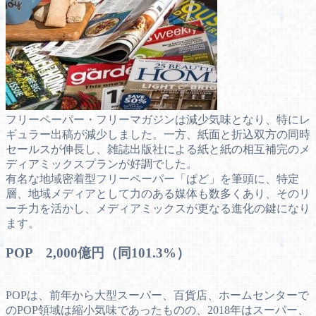
フリーペーパー・フリーマガジンは減少気味となり、特にレ
ギュラー出稿が減少しました。一方、紙面と折込双方の同時
セールスが伸長し、雑誌出版社による紙と紙の相互補完のメ
ディアミックスプランが好調でした。
有名な地域密着型フリーペーパー「ぱど」を筆頭に、特定
層、地域メディアとして力のある媒体も数多くあり、そのリ
ーチ力を活かし、メディアミックスが更なる進化の鍵になり
ます。
POP 2,000億円（同101.3%）
POPは、前年から大型スーパー、百貨店、ホームセンターで
のPOP領域は縮小気味であったものの、2018年はスーパー、