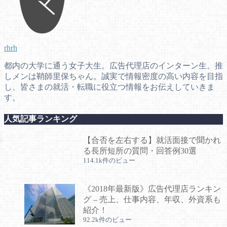
rhrh
都内の大学に通う女子大生。広告代理店のインターン生。推
しメンは鞘師里保ちゃん。誠実で情報密度の高い内容を目指
し、皆さまの就活・転職に役立つ情報をお伝えしていきま
す。
人気記事ランキング
【合否を左右する】就活面接で聞かれ
る長所短所の質問・回答例30選
114.1k件のビュー
《2018年最新版》広告代理店ランキン
グ – 売上、仕事内容、年収、外資系も
紹介！
92.2k件のビュー