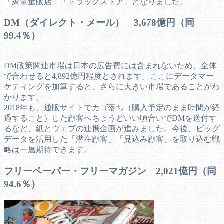
「家電量販店」「ドラッグストア」となりました。
DM（ダイレクト・メール） 3,678億円（同
99.4％）
DM政策関連市場は日本の広告費には含まれないため、全体
で合わせると4,892億円程度とされます。ここにデータマー
ケティングを加算すると、さらに大きい市場であることがわ
かります。
2018年も、通販サイトでカゴ落ち（購入予定のまま時間が経
過すること）した顧客へちょうどいい頃合いでDMを送付す
るなど、紙とウェブの連携企画が進みました。今後、ビッグ
データを活用した「潜在顧客」「見込み顧客」を取り込む戦
略は一層期待できます。
フリーペーパー・フリーマガジン 2,021億円（同
94.6％）