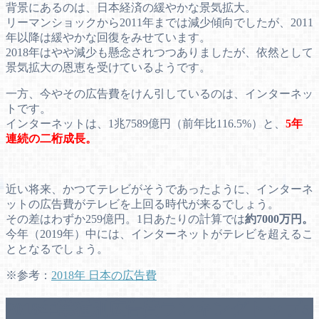
背景にあるのは、日本経済の緩やかな景気拡大。
リーマンショックから2011年までは減少傾向でしたが、2011
年以降は緩やかな回復をみせています。
2018年はやや減少も懸念されつつありましたが、依然として
景気拡大の恩恵を受けているようです。
一方、今やその広告費をけん引しているのは、インターネッ
トです。
インターネットは、1兆7589億円（前年比116.5%）と、
5年
連続の二桁成長。
近い将来、かつてテレビがそうであったように、インターネ
ットの広告費がテレビを上回る時代が来るでしょう。
その差はわずか259億円。1日あたりの計算では
約7000万円。
今年（2019年）中には、インターネットがテレビを超えるこ
ととなるでしょう。
※参考：
2018年 日本の広告費
2018年業種別広告費ランキングトップ5