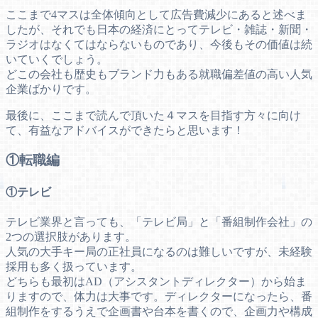
ここまで4マスは全体傾向として広告費減少にあると述べま
したが、それでも日本の経済にとってテレビ・雑誌・新聞・
ラジオはなくてはならないものであり、今後もその価値は続
いていくでしょう。
どこの会社も歴史もブランド力もある就職偏差値の高い人気
企業ばかりです。
最後に、ここまで読んで頂いた４マスを目指す方々に向け
て、有益なアドバイスができたらと思います！
①転職編
①テレビ
テレビ業界と言っても、「テレビ局」と「番組制作会社」の
2つの選択肢があります。
人気の大手キー局の正社員になるのは難しいですが、未経験
採用も多く扱っています。
どちらも最初はAD（アシスタントディレクター）から始ま
りますので、体力は大事です。ディレクターになったら、番
組制作をするうえで企画書や台本を書くので、企画力や構成