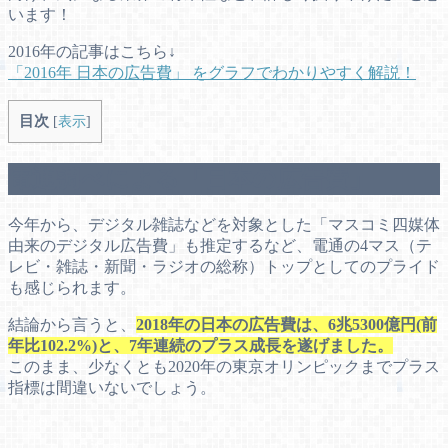
います！
2016年の記事はこちら↓
「2016年 日本の広告費」 をグラフでわかりやすく解説！
目次
[
表示
]
電通調べによる「日本の広告費」
今年から、デジタル雑誌などを対象とした「マスコミ四媒体
由来のデジタル広告費」も推定するなど、電通の4マス（テ
レビ・雑誌・新聞・ラジオの総称）トップとしてのプライド
も感じられます。
結論から言うと、
2018年の日本の広告費は、6兆5300億円(前
年比102.2%)と、7年連続のプラス成長を遂げました。
このまま、少なくとも2020年の東京オリンピックまでプラス
指標は間違いないでしょう。