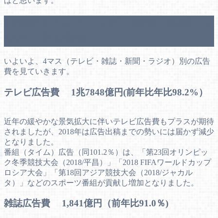
ばと思います。
2018年 4マス（テレビ・雑誌・新聞・ラ
ジオ）別広告費
いよいよ、4マス（テレビ・雑誌・新聞・ラジオ）別の広告
費を見ていきます。
テレビ広告費 1兆7848億円(前年比年比98.2%）
近年の緩やかな景気拡大に伴いテレビ広告費もプラスが期待
されましたが、2018年は広告出稿までの勢いには届かず減少
となりました。
番組（タイム）広告（同101.2％）は、「第23回オリンピッ
ク冬季競技大会（2018/平昌）」「2018 FIFAワールドカップ
ロシア大会」「第18回アジア競技大会（2018/ジャカル
タ）」などのスポーツ番組が貢献し増加となりました。
雑誌広告費 1,841億円（前年比91.0％)