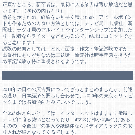
正直なところ、新卒者は、最初に入る業界は選び放題だと思
います。（20代の内もギリ）
熱意を示すため、経験をいち早く積むため、アピールポイン
トを作るためのカタい方法としては、テレビ局、出版社、新
聞社、ラジオ局のアルバイトやインターンシップに参加した
り、記者ならライターなどもあるので、結果にコミットでき
ると思います！
試験の傾向としては、どれも面接・作文・筆記試験ですが、
出版社にありがちなのは三題噺、新聞社は時事問題を扱うた
め筆記試験が特に重視されるようです。
まとめ
2018年の日本の広告費についてざっとまとめましたが、前述
の通り、日本経済と照らし合わせて、2020年の東京オリンピ
ックまでは増加傾向とみていいでしょう。
全体のおさらいとしては、インターネットはますます飛躍し
テレビに迫る勢いとなっており、4マスは縮小気味ではある
ものの、今後はITの参入や紙媒体ならメディアミックスの取
り入れが鍵となってくるでしょう。