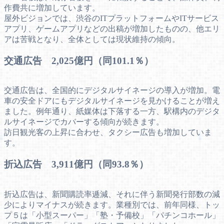
作費共に増加しています。
屋外ビジョンでは、渋谷のITプラットフォームやITサービス
アプリ、ゲームアプリなどの出稿が増加したものの、他エリ
アは苦戦となり、全体としては現状維持の傾向。
交通広告 2,025億円（同101.1％）
交通広告は、全国的にデジタルサイネージの導入が増加。電
車の安全ドアにもデジタルサイネージを見かけることが増え
ました。例年通り、紙媒体は下落する一方、駅構内のデジタ
ルサイネージでカバーする傾向が続きます。
訪日観光客の上昇に合わせ、タクシー広告も増加していま
す。
折込広告 3,911億円（同93.8％）
折込広告は、新聞購読率逓減、それに伴う新聞発行部数の減
少によりマイナスが続きます。業種別では、前年同様、トッ
プ５は「小型スーパー」「塾・予備校」「パチンコホール」