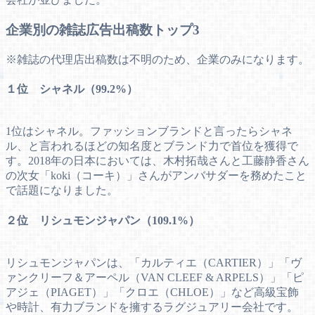
企業別の雑誌広告出稿数トップ3
※雑誌の代理店出稿数は不明のため、企業のみになります。
１位 シャネル（99.2%）
1位はシャネル。ファッションブランドと言ったらシャネ
ル、と言われるほどの知名度とブランド力で首位を獲得で
す。2018年の日本においては、木村拓哉さんと工藤静香さん
の次女「koki（コーキ）」さんがアンバサダーを務めたこと
で話題になりました。
２位 リシュモンジャパン（109.1%）
リシュモンジャパンは、「カルティエ（CARTIER）」「ヴ
ァンクリーフ＆アーペル（VAN CLEEF & ARPELS）」「ピ
アジェ（PIAGET）」「クロエ（CHLOE）」など高級宝飾
や時計、有力ブランドを擁するラグジュアリー会社です。