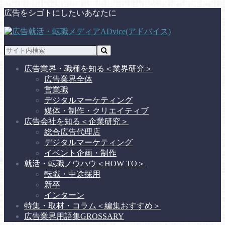
広告をシゴトにしたいあなたに
広告業界・職種を知る
＜業界研究＞
広告業界全体
営業職
デジタルマーケティング
媒体・制作・クリエイティブ
広告会社を知る
＜企業研究＞
総合広告代理店
デジタルマーケティング
イベント企画・制作
就活・転職ノウハウ
＜HOW TO＞
転職・中途採用
新卒
インターン
特集・取材・コラム
＜編集おすすめ＞
広告業界用語集
GROSSARY