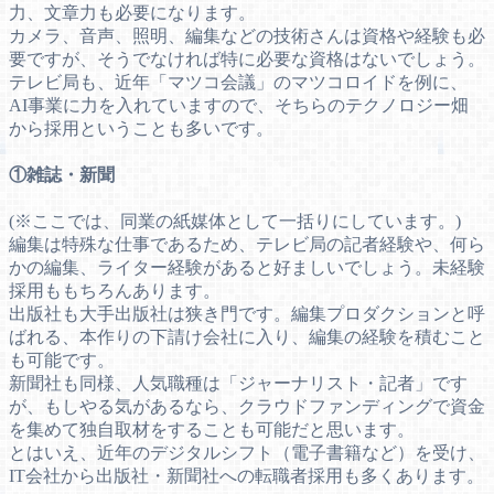
力、文章力も必要になります。
カメラ、音声、照明、編集などの技術さんは資格や経験も必
要ですが、そうでなければ特に必要な資格はないでしょう。
テレビ局も、近年「マツコ会議」のマツコロイドを例に、
AI事業に力を入れていますので、そちらのテクノロジー畑
から採用ということも多いです。
①雑誌・新聞
(※ここでは、同業の紙媒体として一括りにしています。)
編集は特殊な仕事であるため、テレビ局の記者経験や、何ら
かの編集、ライター経験があると好ましいでしょう。未経験
採用ももちろんあります。
出版社も大手出版社は狭き門です。編集プロダクションと呼
ばれる、本作りの下請け会社に入り、編集の経験を積むこと
も可能です。
新聞社も同様、人気職種は「ジャーナリスト・記者」です
が、もしやる気があるなら、クラウドファンディングで資金
を集めて独自取材をすることも可能だと思います。
とはいえ、近年のデジタルシフト（電子書籍など）を受け、
IT会社から出版社・新聞社への転職者採用も多くあります。