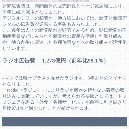
新聞広告費は、新聞自体の販売部数とページ数逓減により、
前年に続き減少となりました。
デジタルシフトの影響か、地方紙においては、新聞と新聞デ
ジタルの広告費が逆転する事象もみられました。
ここ数年は人々の新聞離れが顕著であるため、朝日新聞の不
動産事業などにみられる新聞社の資産を活用した取り組み
や、地方創生に関連した各種施策などへの取り組みが活性化
しています。
ラジオ広告費 1,278億円（前年比99.1％）
4マスでは唯一プラスを見せたラジオも、3年ぶりのマイナス
となりました。
「radiko（ラジコ）」によりラジオ機器を持たない若者の取
り込みに貢献していますが、考えられる要因としては、トッ
プシェアを誇る「外食・各種サービス」が前年に引き続き前
年比97.1％と減少したことが挙げられます。
4マスへの転職・就職を目指す方へ