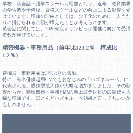
学校、英会話・語学スクールも増加となり、近年、教育業界
の学習塾や予備校、資格スクールなどの向上による影響を受
けています。増加の理由としては、少子化のために一人当た
りに掛けられる金額が増えたことが考えられます。
英会話に関しては、2020東京オリンピック開催に向けて受講
者数が伸びています。
精密機器・事務用品（前年比123.2％ 構成比
1.2％）
密機器・事務用品は3年ぶりの増加。
特に、有名俳優起用CMでもおなじみの「ハズキルーペ」に
代表される、眼鏡型拡大鏡が大幅な増加をしました。その影
響からか、精密機器・事務用品の地上波テレビの広告費も大
幅な増加です。ほとんどハズキルーペ効果と言ってもいいか
もしれません。
2018年プロモーションメディア別広告
費