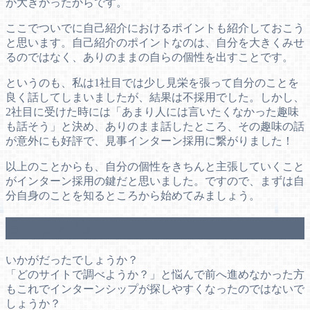
が大きかったからです。
ここでついでに自己紹介におけるポイントも紹介しておこう
と思います。自己紹介のポイントなのは、自分を大きくみせ
るのではなく、ありのままの自らの個性を出すことです。
というのも、私は1社目では少し見栄を張って自分のことを
良く話してしまいましたが、結果は不採用でした。しかし、
2社目に受けた時には「あまり人には言いたくなかった趣味
も話そう」と決め、ありのまま話したところ、その趣味の話
が意外にも好評で、見事インターン採用に繋がりました！
以上のことからも、自分の個性をきちんと主張していくこと
がインターン採用の鍵だと思いました。ですので、まずは自
分自身のことを知るところから始めてみましょう。
３．まとめ
いかがだったでしょうか？
「どのサイトで調べようか？」と悩んで前へ進めなかった方
もこれでインターンシップが探しやすくなったのではないで
しょうか？