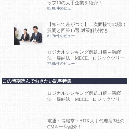
ップ10の大手企業を紹介！
85.8k件のビュー
【知って差がつく】二次面接での頻出
質問と回答15選-対策解説付き
81.7k件のビュー
ロジカルシンキング例題11選 – 演繹
法・帰納法、MECE、ロジックツリー
77.6k件のビュー
この時期読んでおきたい記事特集
ロジカルシンキング例題11選 – 演繹
法・帰納法、MECE、ロジックツリー
電通・博報堂・ADK大手代理店3社の
CMを一挙紹介！