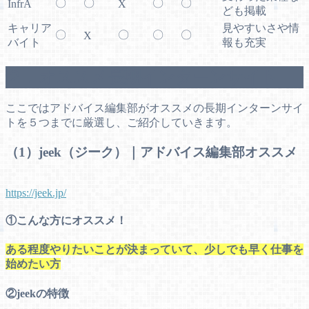
〇
〇
〇
〇
InfrA
X
ども掲載
キャリア
見やすいさや情
〇
〇
〇
〇
X
バイト
報も充実
２．オススメ長期インターンサイト
ここではアドバイス編集部がオススメの長期インターンサイ
トを５つまでに厳選し、ご紹介していきます。
（1）jeek（ジーク）｜アドバイス編集部オススメ
https://jeek.jp/
①こんな方にオススメ！
ある程度やりたいことが決まっていて、少しでも早く仕事を
始めたい方
②jeekの特徴