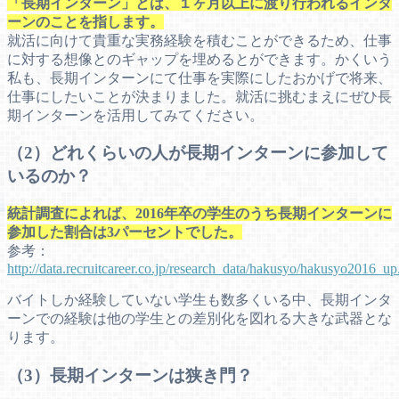
「長期インターン」とは、１ヶ月以上に渡り行われるインタ
ーンのことを指します。
就活に向けて貴重な実務経験を積むことができるため、仕事
に対する想像とのギャップを埋めるとができます。かくいう
私も、長期インターンにて仕事を実際にしたおかげで将来、
仕事にしたいことが決まりました。就活に挑むまえにぜひ長
期インターンを活用してみてください。
（2）どれくらいの人が長期インターンに参加して
いるのか？
統計調査によれば、2016年卒の学生のうち長期インターンに
参加した割合は3パーセントでした。
参考：
http://data.recruitcareer.co.jp/research_data/hakusyo/hakusyo2016_up
バイトしか経験していない学生も数多くいる中、長期インタ
ーンでの経験は他の学生との差別化を図れる大きな武器とな
ります。
（3）長期インターンは狭き門？