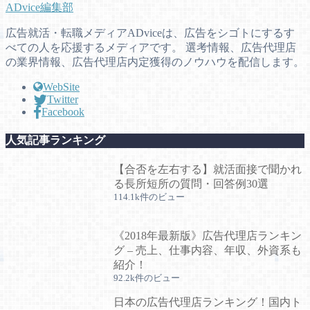
ADvice編集部
広告就活・転職メディアADviceは、広告をシゴトにするす
べての人を応援するメディアです。 選考情報、広告代理店
の業界情報、広告代理店内定獲得のノウハウを配信します。
WebSite
Twitter
Facebook
人気記事ランキング
【合否を左右する】就活面接で聞かれ
る長所短所の質問・回答例30選
114.1k件のビュー
《2018年最新版》広告代理店ランキン
グ – 売上、仕事内容、年収、外資系も
紹介！
92.2k件のビュー
日本の広告代理店ランキング！国内ト