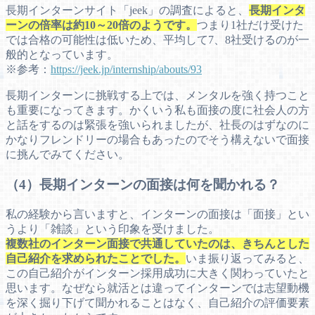
長期インターンサイト「jeek」の調査によると、
長期インタ
ーンの倍率は約10～20倍のようです。
つまり1社だけ受けた
では合格の可能性は低いため、平均して7、8社受けるのが一
般的となっています。
※参考：
https://jeek.jp/internship/abouts/93
長期インターンに挑戦する上では、メンタルを強く持つこと
も重要になってきます。かくいう私も面接の度に社会人の方
と話をするのは緊張を強いられましたが、社長のはずなのに
かなりフレンドリーの場合もあったのでそう構えないで面接
に挑んでみてください。
（4）長期インターンの面接は何を聞かれる？
私の経験から言いますと、インターンの面接は「面接」とい
うより「雑談」という印象を受けました。
複数社のインターン面接で共通していたのは、きちんとした
自己紹介を求められたことでした。
いま振り返ってみると、
この自己紹介がインターン採用成功に大きく関わっていたと
思います。なぜなら就活とは違ってインターンでは志望動機
を深く掘り下げて聞かれることはなく、自己紹介の評価要素