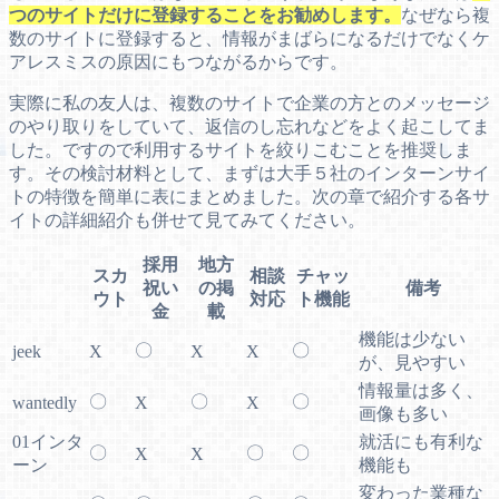
つのサイトだけに登録することをお勧めします。
なぜなら複
数のサイトに登録すると、情報がまばらになるだけでなくケ
アレスミスの原因にもつながるからです。
実際に私の友人は、複数のサイトで企業の方とのメッセージ
のやり取りをしていて、返信のし忘れなどをよく起こしてま
した。ですので利用するサイトを絞りこむことを推奨しま
す。その検討材料として、まずは大手５社のインターンサイ
トの特徴を簡単に表にまとめました。次の章で紹介する各サ
イトの詳細紹介も併せて見てみてください。
採用
地方
スカ
相談
チャッ
祝い
の掲
備考
ウト
対応
ト機能
金
載
機能は少ない
〇
〇
jeek
X
X
X
が、見やすい
情報量は多く、
〇
〇
〇
wantedly
X
X
画像も多い
01インタ
就活にも有利な
〇
〇
〇
X
X
ーン
機能も
変わった業種な