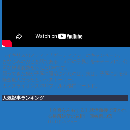
→イギリスのメディア「ガーディアン」のキャンペーン。
おなじみのおとぎ話である「３匹の子豚」をモチーフに、公
正な報道姿勢を伝えたCMです。
襲ってきた狼が子豚に退治されたのは、実は、子豚による保
険金殺人だったというストーリー。
カンヌライオンズ2012フィルム部門ゴールド。
人気記事ランキング
【合否を左右する】就活面接で聞かれ
る長所短所の質問・回答例30選
114.1k件のビュー