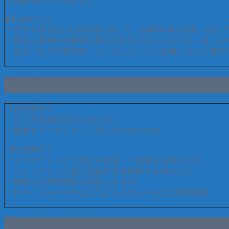
の提案を行って頂きます。
■具体的には
・広告主様 及び 代理店様に対して、効果事例の共有・自社
・多様な業態の企業様の案件を対応することができ、様々な
・各サービスの専門家・コンサルタントと連携しながら案件
求める方
【必須要件】
・法人営業経験2年以上ある方
・組織をリードしていく勢いをお持ちの方
【歓迎要件】
・マーケティングに関する知識・ご経験をお持ちの方
・ソリューリョン型の提案す営業経験をお持ちの方
・顧客との関係構築を得意とする方
・Excel、PowerPointなどのビジネスレベルでの利用経験
仕事のやりがい