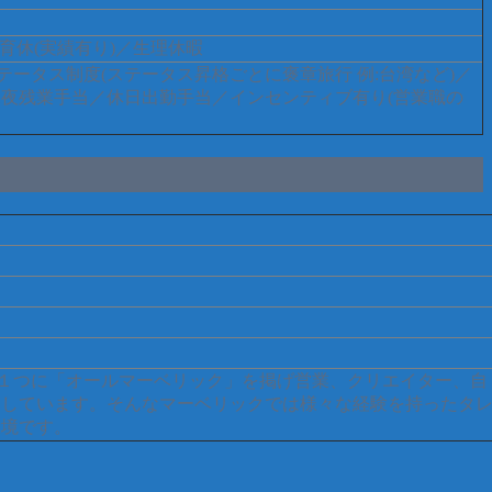
育休(実績有り)／生理休暇
ータス制度(ステータス昇格ごとに褒章旅行 例:台湾など)／
／深夜残業手当／休日出勤手当／インセンティブ有り(営業職の
の１つに「オールマーベリック」を掲げ営業、クリエイター、自
案しています。そんなマーベリックでは様々な経験を持ったタ
環境です。