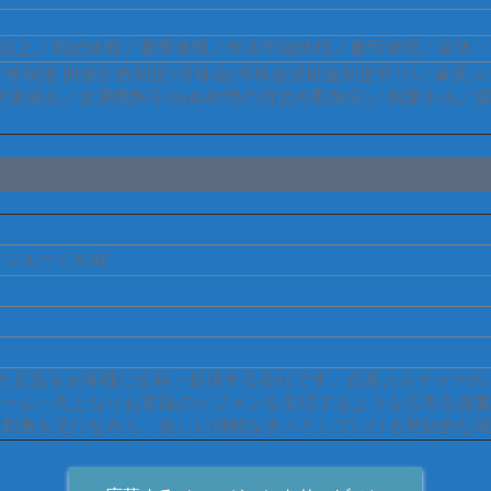
0日以上／有給休暇／夏季休暇／年末年始休暇／慶弔休暇／産休・
制度 財形貯蓄制度+持株会(持株会奨励金制度有り)／事業ステ
部署達成会／交通職務手当(45時間の所定外勤務分)／残業手当
サンエービル4F
した広告をお客様に企画・提供する会社です。企業カルチャー
チーム一丸となりお客様のビジョンを実現するような広告を提
な刺激を受けながら、新しい挑戦を次々としていける意欲的な