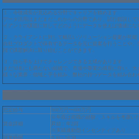
１．今後成長が見込める分野でキャリアを積めます
データ活用はまだまだこれからの分野であり、試行錯誤して
イアントの課題に対してどのようにデータを使えば価値にな
２．クライアントに対して幅広いソリューション提案が可能
自社プロダクトで保有するデータを元に提案を行うことや、
段で課題解決に取り組むことができます。
３．自ら手を上げてチャレンジできる土壌があります
まだ50名にも満たない組織で、市場や事業の成長に伴い、
様々な業界・領域と手を組み、弊社の持つデータを組み合わせ
各種条件
想定給与
360万円〜600万円
※年収は前職の経験、スキルを考慮い
賃金詳細
昇給：年2回
※実績連動型インセンティブあり
就業時間
9:30～18:30