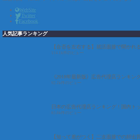
WebSite
Twitter
Facebook
人気記事ランキング
【合否を左右する】就活面接で聞かれる
114.1k件のビュー
《2018年最新版》広告代理店ランキン
92.2k件のビュー
日本の広告代理店ランキング！国内トッ
85.8k件のビュー
【知って差がつく】二次面接での頻出質