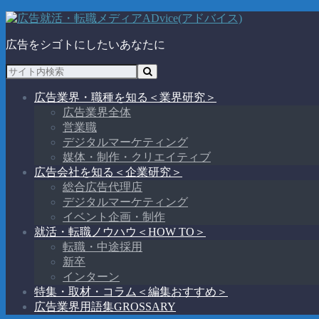
広告をシゴトにしたいあなたに
広告業界・職種を知る
＜業界研究＞
広告業界全体
営業職
デジタルマーケティング
媒体・制作・クリエイティブ
広告会社を知る
＜企業研究＞
総合広告代理店
デジタルマーケティング
イベント企画・制作
就活・転職ノウハウ
＜HOW TO＞
転職・中途採用
新卒
インターン
特集・取材・コラム
＜編集おすすめ＞
広告業界用語集
GROSSARY