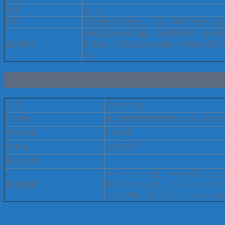
残業
あり
休日
完全週休2日制(土・日)／年間休日12
各種社会保険完備／交通費支給／財形貯蓄
福利厚生
定例会／社員総会(年2回)／目標達成
み)
会社概要
設立
2013年10月
所在地
東京都新宿区西新宿 1-22-2 新宿
平均年齢
約140名
資本金
3200万円
株式公開
–
マーベリックは、webを中心と
事業概要
社メディア担当、エンジニアで
ントが揃っています。いろいろ