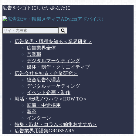
広告をシゴトにしたいあなたに
広告業界・職種を知る
＜業界研究＞
広告業界全体
営業職
デジタルマーケティング
媒体・制作・クリエイティブ
広告会社を知る
＜企業研究＞
総合広告代理店
デジタルマーケティング
イベント企画・制作
就活・転職ノウハウ
＜HOW TO＞
転職・中途採用
新卒
インターン
特集・取材・コラム
＜編集おすすめ＞
広告業界用語集
GROSSARY