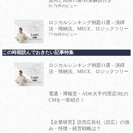
質問と回答15選-対策解説付き
81.7k件のビュー
ロジカルシンキング例題11選 – 演繹
法・帰納法、MECE、ロジックツリー
77.6k件のビュー
この時期読んでおきたい記事特集
ロジカルシンキング例題11選 – 演繹
法・帰納法、MECE、ロジックツリー
電通・博報堂・ADK大手代理店3社の
CMを一挙紹介！
【企業研究】読売広告社（読広）の強
み・特徴・経営戦略は？