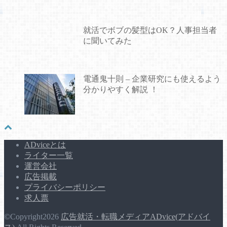
就活でボブの髪型はOK？人事担当者
に聞いてみた
電通鬼十則 – 企業研究にも使えるよう
分かりやすく解説 ！
ADviceとは
ライター一覧
運営会社
広告掲載
プライバシーポリシー
求人票
©Copyright2026
広告就活・転職メディアADvice(アドバイ