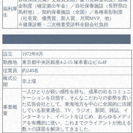
金制度（確定拠出年金）／自社保養施設（長野県白
福利厚
馬村他）、契約保養施設（全国）／各種表彰制度
生
（社長賞、優秀賞、新人賞、月間MVP、他）
※健康診断：二次検査受診料全額会社負担
会社概要
設立
1972年8月
勤務地
東京都中央区銀座4-2-15 塚本素山ビル4F
従業員
約240名
株式公
非上場
開
一人ひとりが鋭い感性を持ち、成果の出るコミュニ
ケーションを目指す。そんなこだわりの姿勢を貫い
た広告会社として、東海地方を中心に全国的に活躍
事業概
している新東通信。TV、ラジオ、新聞、雑誌、イ
要
ンターネット、イベントをはじめ、あらゆるメディ
アを有機的に使い、これまでクライアントが抱える
数々の課題を解決してきました。