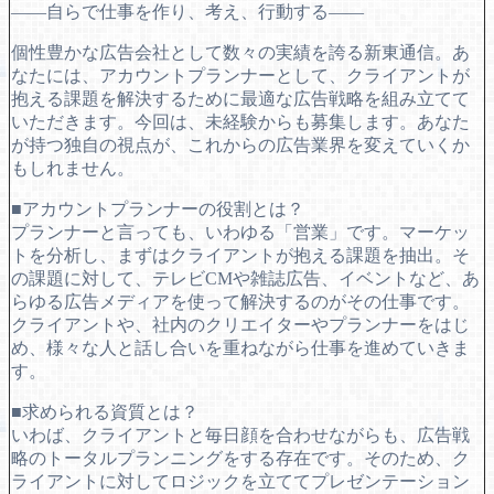
――自らで仕事を作り、考え、行動する――
個性豊かな広告会社として数々の実績を誇る新東通信。あ
なたには、アカウントプランナーとして、クライアントが
抱える課題を解決するために最適な広告戦略を組み立てて
いただきます。今回は、未経験からも募集します。あなた
が持つ独自の視点が、これからの広告業界を変えていくか
もしれません。
■アカウントプランナーの役割とは？
プランナーと言っても、いわゆる「営業」です。マーケッ
トを分析し、まずはクライアントが抱える課題を抽出。そ
の課題に対して、テレビCMや雑誌広告、イベントなど、あ
らゆる広告メディアを使って解決するのがその仕事です。
クライアントや、社内のクリエイターやプランナーをはじ
め、様々な人と話し合いを重ねながら仕事を進めていきま
す。
■求められる資質とは？
いわば、クライアントと毎日顔を合わせながらも、広告戦
略のトータルプランニングをする存在です。そのため、ク
ライアントに対してロジックを立ててプレゼンテーション