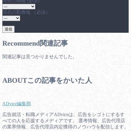
現在の職種 (必須)
現在の勤務地 （必須）
Recommend
関連記事
関連記事は見つかりませんでした。
ABOUT
この記事をかいた人
ADvice編集部
広告就活・転職メディアADviceは、広告をシゴトにするす
べての人を応援するメディアです。 選考情報、広告代理店
の業界情報、広告代理店内定獲得のノウハウを配信します。