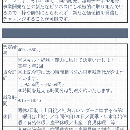
ションです。それに加えて商品開発、流通チャネル開発、
事業開発などの新たなビジネスにも積極的に取り組んでい
るので、枠や前例にとらわれず、新たな価値観を発信し、
チャレンジすることが可能です。
各種条件
想定給
400～650万
与
※スキル・経験・能力に応じて決定いたします
賞与：年2回
賃金詳
※上記金額には40時間相当分の固定残業代が含まれ
細
ています。
（59,566円～84,569円）
40時間を超える時間分は別途支給いたします。
就業時
9:15～18:45
間
週休2日制（土日祝／社内カレンダーに準ずる※第5
休日
土曜日は出勤）／年間休日120日／夏季・年末年始休
暇／有給休暇／慶弔休暇／出産・育児休暇、等
各種保険完備／交通費支給／慶弔見舞金制度／退職