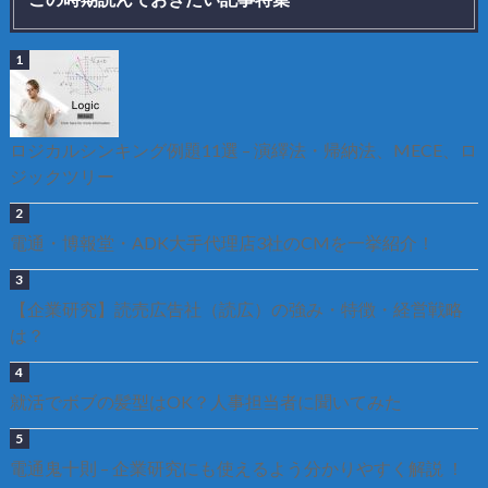
ロジカルシンキング例題11選 – 演繹法・帰納法、MECE、ロ
ジックツリー
電通・博報堂・ADK大手代理店3社のCMを一挙紹介！
【企業研究】読売広告社（読広）の強み・特徴・経営戦略
は？
就活でボブの髪型はOK？人事担当者に聞いてみた
電通鬼十則 – 企業研究にも使えるよう分かりやすく解説 ！