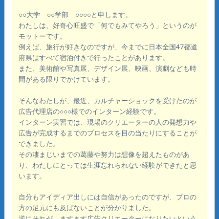
○○大学 ○○学部 ○○○○と申します。
わたしは、好奇心旺盛で「何でもみてやろう」というのが
モットーです。
例えば、旅行が好きなのですが、今までに日本全国47都道
府県はすべて宿泊付きで行ったことがあります。
また、美術館や写真展、デザイン展、映画、演劇なども時
間がある限りでかけています。
そんなわたしが、最近、カルチャーショックを受けたのが
広告代理店の○○○様でのインターン経験です。
インターン実習では、現場のクリエーターの人の発想力や
広告が完成するまでのプロセスを目の当たりにすることが
できました。
その凄まじいまでの葛藤や努力は想像を超えたものがあ
り、わたしにとっては生涯忘れられない経験ができたと思
います。
自分もアイディア出しには自信があったのですが、プロの
方の足元にも及ばないことが分かりました。
逆にそれが、ますます広告クリエーターになりたいという