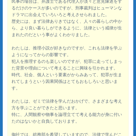
民事の場合は、弁護士である代理人が淡々と意見陳述をす
るだけのケースが多いのですが、刑事裁判はヒューマンな
ドラマに出会えていろいろと考えさせられました。
歴史には、まず法律ありきではなく、人々の暮らしの中か
ら、より良い暮らしができるように、法律という戒律が生
まれたのだという事がよくわかりました。
わたしは、推理小説が好きなのですが、これも法律を学ぶ
ようになってからの影響です。
犯人を推理するのも楽しいのですが、犯罪に走ってしまっ
た背景や理由について考えることに興味を引かれます。
時代、社会、個人という要素がからみあって、犯罪が生ま
れてしまうという因果関係はとてもおもしろいと思いま
す。
わたしは、ゼミで法律を学んだおかげで、さまざまな考え
方を学ぶことができたと思います。
特に、人間観察や物事を論理立てて考える能力が身に付い
たのはないかと自負しております。
御社では、総務部を希望していますので、法律で学んだこ