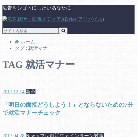
広告をシゴトにしたいあなたに
ホーム
タグ : 就活マナー
TAG
就活マナー
2017.12.14
新卒
「明日の面接どうしよう！」とならないための7分
で就活マナーチェック
2017.04.28
New＜プレ就活生＞インターン対策