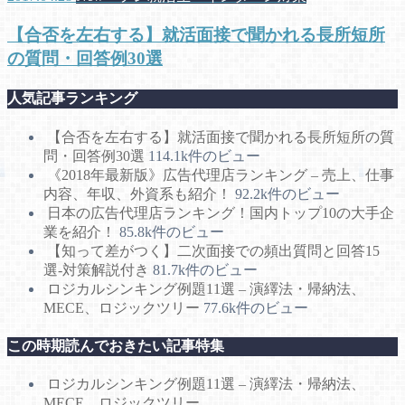
【合否を左右する】就活面接で聞かれる長所短所
の質問・回答例30選
人気記事ランキング
【合否を左右する】就活面接で聞かれる長所短所の質
問・回答例30選
114.1k件のビュー
《2018年最新版》広告代理店ランキング – 売上、仕事
内容、年収、外資系も紹介！
92.2k件のビュー
日本の広告代理店ランキング！国内トップ10の大手企
業を紹介！
85.8k件のビュー
【知って差がつく】二次面接での頻出質問と回答15
選-対策解説付き
81.7k件のビュー
ロジカルシンキング例題11選 – 演繹法・帰納法、
MECE、ロジックツリー
77.6k件のビュー
この時期読んでおきたい記事特集
ロジカルシンキング例題11選 – 演繹法・帰納法、
MECE、ロジックツリー