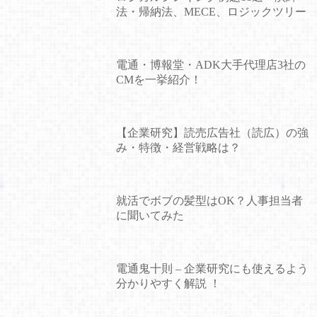
法・帰納法、MECE、ロジックツリー
電通・博報堂・ADK大手代理店3社の
CMを一挙紹介！
【企業研究】読売広告社（読広）の強
み・特徴・経営戦略は？
就活でボブの髪型はOK？人事担当者
に聞いてみた
電通鬼十則 – 企業研究にも使えるよう
分かりやすく解説 ！