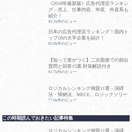
《2018年最新版》広告代理店ランキン
グ – 売上、仕事内容、年収、外資系も
紹介！
92.2k件のビュー
日本の広告代理店ランキング！国内ト
ップ10の大手企業を紹介！
85.8k件のビュー
【知って差がつく】二次面接での頻出
質問と回答15選-対策解説付き
81.7k件のビュー
ロジカルシンキング例題11選 – 演繹
法・帰納法、MECE、ロジックツリー
77.6k件のビュー
この時期読んでおきたい記事特集
ロジカルシンキング例題11選 – 演繹