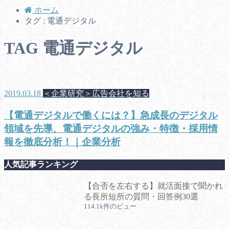
ホーム
タグ : 電通デジタル
TAG
電通デジタル
2019.03.18
＜企業研究＞広告会社を知る
【電通デジタルで働くには？】急成長のデジタル
領域を先導、電通デジタルの強み・特徴・採用情
報を徹底分析！｜企業分析
人気記事ランキング
【合否を左右する】就活面接で聞かれ
る長所短所の質問・回答例30選
114.1k件のビュー