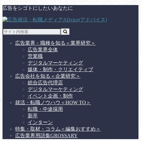
広告をシゴトにしたいあなたに
広告業界・職種を知る
＜業界研究＞
広告業界全体
営業職
デジタルマーケティング
媒体・制作・クリエイティブ
広告会社を知る
＜企業研究＞
総合広告代理店
デジタルマーケティング
イベント企画・制作
就活・転職ノウハウ
＜HOW TO＞
転職・中途採用
新卒
インターン
特集・取材・コラム
＜編集おすすめ＞
広告業界用語集
GROSSARY