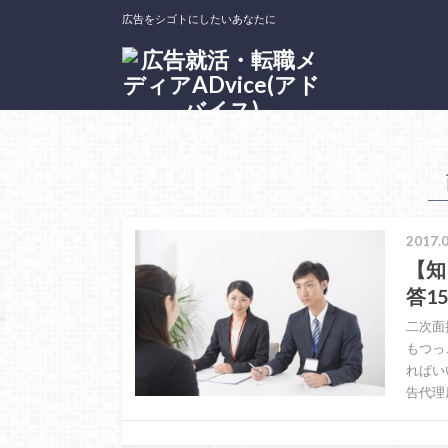
広告をシゴトにしたいあなたに
ホーム
タグ : 面接連絡
2017.0
【知
答1
二次面
もつっ
ればい
告代理