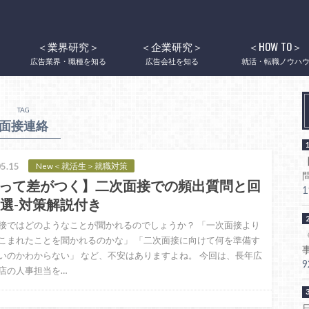
＜業界研究＞
＜企業研究＞
＜HOW TO＞
広告業界・職種を知る
広告会社を知る
就活・転職ノウハ
TAG
面接連絡
5.15
New＜就活生＞就職対策
って差がつく】二次面接での頻出質問と回
5選-対策解説付き
接ではどのようなことが聞かれるのでしょうか？ 「一次面接より
こまれたことを聞かれるのかな」 「二次面接に向けて何を準備す
いのかわからない」 など、不安はありますよね。 今回は、長年広
店の人事担当を…