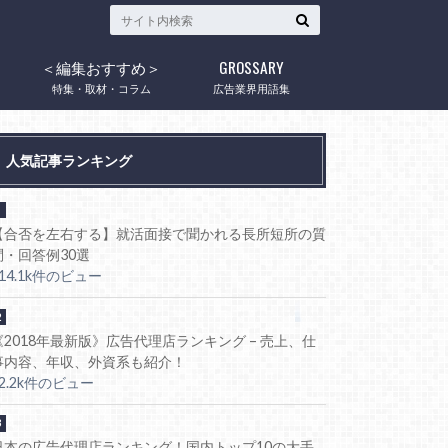
＜編集おすすめ＞
GROSSARY
ウ
特集・取材・コラム
広告業界用語集
人気記事ランキング
【合否を左右する】就活面接で聞かれる長所短所の質
問・回答例30選
114.1k件のビュー
《2018年最新版》広告代理店ランキング – 売上、仕
事内容、年収、外資系も紹介！
92.2k件のビュー
日本の広告代理店ランキング！国内トップ10の大手