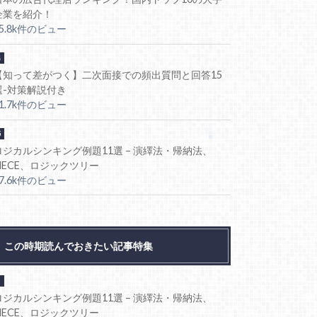
企業を紹介！
85.8k件のビュー
【知って差がつく】二次面接での頻出質問と回答15
選-対策解説付き
81.7k件のビュー
ロジカルシンキング例題11選 – 演繹法・帰納法、
MECE、ロジックツリー
77.6k件のビュー
この時期読んでおきたい記事特集
ロジカルシンキング例題11選 – 演繹法・帰納法、
MECE、ロジックツリー