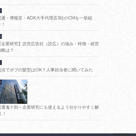
電通・博報堂・ADK大手代理店3社のCMを一挙紹
介！
【企業研究】読売広告社（読広）の強み・特徴・経営
戦略は？
就活でボブの髪型はOK？人事担当者に聞いてみた
電通鬼十則 – 企業研究にも使えるよう分かりやすく解
説 ！