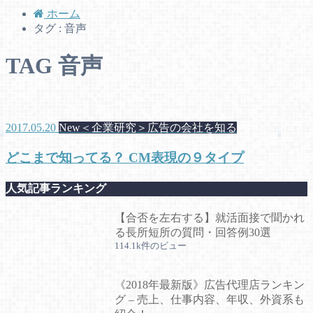
ホーム
タグ : 音声
TAG
音声
2017.05.20
New＜企業研究＞広告の会社を知る
どこまで知ってる？ CM表現の９タイプ
人気記事ランキング
【合否を左右する】就活面接で聞かれ
る長所短所の質問・回答例30選
114.1k件のビュー
《2018年最新版》広告代理店ランキン
グ – 売上、仕事内容、年収、外資系も