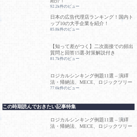
紹介！
92.2k件のビュー
日本の広告代理店ランキング！国内ト
ップ10の大手企業を紹介！
85.8k件のビュー
【知って差がつく】二次面接での頻出
質問と回答15選-対策解説付き
81.7k件のビュー
ロジカルシンキング例題11選 – 演繹
法・帰納法、MECE、ロジックツリー
77.6k件のビュー
この時期読んでおきたい記事特集
ロジカルシンキング例題11選 – 演繹
法・帰納法、MECE、ロジックツリー