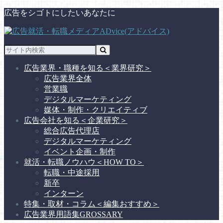
広告をシゴトにしたいあなたに
広告業界・職種を知る
＜業界研究＞
広告業界全体
営業職
デジタルマーケティング
媒体・制作・クリエイティブ
広告会社を知る
＜企業研究＞
総合広告代理店
デジタルマーケティング
イベント企画・制作
就活・転職ノウハウ
＜HOW TO＞
転職・中途採用
新卒
インターン
特集・取材・コラム
＜編集おすすめ＞
広告業界用語集
GROSSARY