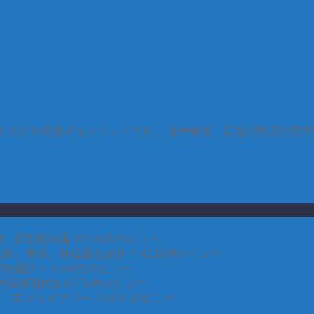
すべての人を応援するメディアです。 選考情報、広告代理店の業
・回答例30選
114.1k件のビュー
事内容、年収、外資系も紹介！
92.2k件のビュー
業を紹介！
85.8k件のビュー
対策解説付き
81.7k件のビュー
CE、ロジックツリー
77.6k件のビュー