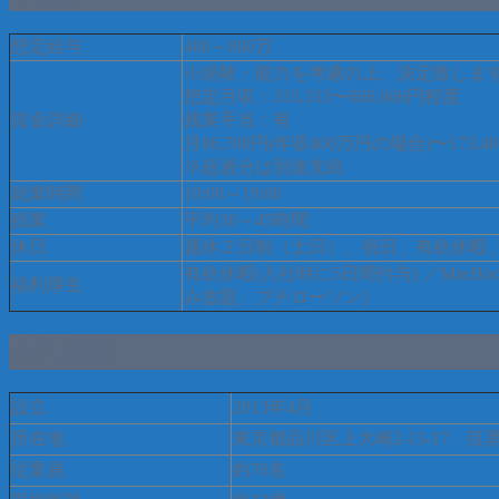
想定給与
400～800万
※経験・能力を考慮の上、決定致しま
想定月収：333,333〜666,666円程度
賃金詳細
残業手当：有
月86,700円(年収400万円の場合)〜1
※超過分は別途支給
就業時間
10:00～19:00
残業
平均30～45時間
休日
週休２日制（土日）、祝日、有給休暇、
有給休暇(入社時に5日間付与) ／Mac
福利厚生
み放題、プチローソン）
会社概要
設立
2013年4月
所在地
東京都品川区上大崎2-13-17 目
従業員
約70名