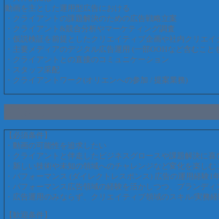
動画を主とした運用型広告における
・クライアントの課題解決のための広告戦略立案
・クライアント&競合分析やマーケティング調査
・仮説検証を前提としたクリエイティブ企画や社内クリエイ
・主要メディアのデジタル広告運用 (一部OOHなど含むことも
・クライアントとの直接のコミュニケーション
・スタッフ采配
・クライアントワーク(オリエンへの参加 / 提案業務)
求める方
【必須条件】
・動画の可能性を追求したい
・クライアントと伴走したビジネスグロースや課題解決に喜
・新しい技術や未知の領域へのチャレンジなど変化を楽しむ
・パフォーマンス (ダイレクトレスポンス) 広告の運用経験1
・パフォーマンス広告領域の経験を活かしつつ、ブランディ
・広告運用のみならず、クリエイティブ領域のスキル/実務
【歓迎条件】