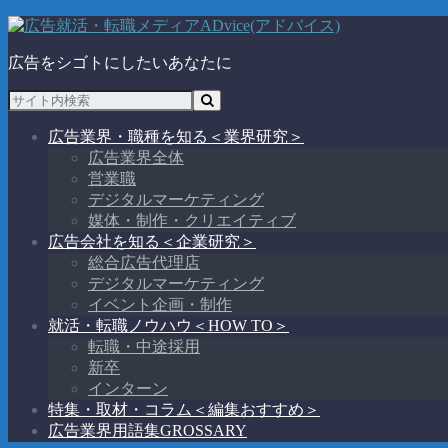
広告をシゴトにしたいあなたに
広告業界・職種を知る
＜業界研究＞
広告業界全体
営業職
デジタルマーケティング
媒体・制作・クリエイティブ
広告会社を知る
＜企業研究＞
総合広告代理店
デジタルマーケティング
イベント企画・制作
就活・転職ノウハウ
＜HOW TO＞
転職・中途採用
新卒
インターン
特集・取材・コラム
＜編集おすすめ＞
広告業界用語集
GROSSARY