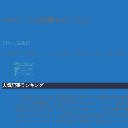
ABOUT
この記事をかいた人
ADvice編集部
広告就活・転職メディアADviceは、広告をシゴトにする
WebSite
Twitter
Facebook
人気記事ランキング
【合否を左右する】就活面接で聞かれる長所短所の質問
《2018年最新版》広告代理店ランキング – 売上、仕
日本の広告代理店ランキング！国内トップ10の大手企
【知って差がつく】二次面接での頻出質問と回答15選-
ロジカルシンキング例題11選 – 演繹法・帰納法、ME