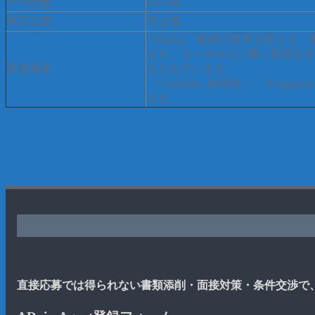
平均年齢
約32歳
株式公開
非上場
Viibarは「動画の世界を変え
ます。ユーザの心に響く動画を
事業概要
を入れています。
「Creativity- 創造性-」「
ます。
直接応募では得られない書類添削・面接対策・条件交渉で