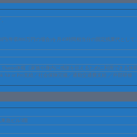
す。
73,400円(年収800万円の場合)を月45時間相当分の固定残業代と
Thanks休暇（家族や身内に感謝を伝えるために利用できる休
Book Air or Pro支給／社会保険完備／通勤交通費支給 ／
黒東急ビル5階