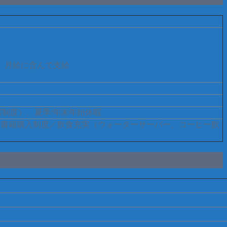
して、月給に含んで支給
暇制度）、夏季/年末年始休暇
外部研修・書籍購入制度／飲食充実（ウォーターサーバー、コーヒー飲