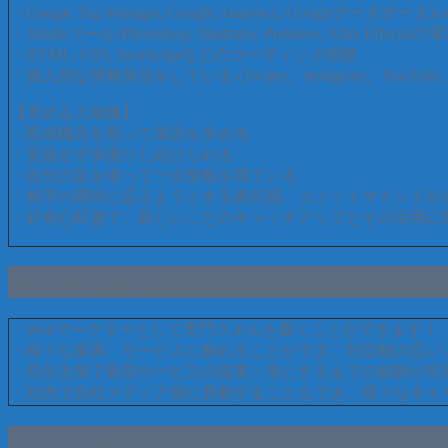
・Google Tag Manager, Google Analytics, Googleデータ
・Adobeツール(Photoshop, Illustrator, Premiere, After Effects
・HTML, CSS, JavaScriptなどのコーディング経験
・個人的な情報発信をしている (Twitter、Instagram、YouTube、
【求める人物像】
・既成概念を疑って仮説を生める
・妥協せず深掘りし続けられる
・自分の足を使って一次情報を得ている
・相手の期待に応えようとする責任感、コミットマインドが
・好奇心旺盛で、新しいことのキャッチアップとその活用に
仕事のやりがい
・Webマーケターとして専門スキルを磨くことができます！
・様々な業界、サービスに触れることができ、対応幅の広い
・自分次第で新規サービスの提案～形にするまでの経験が可
・社内で自社メディア側に異動することもでき、様々なキャ
各種条件