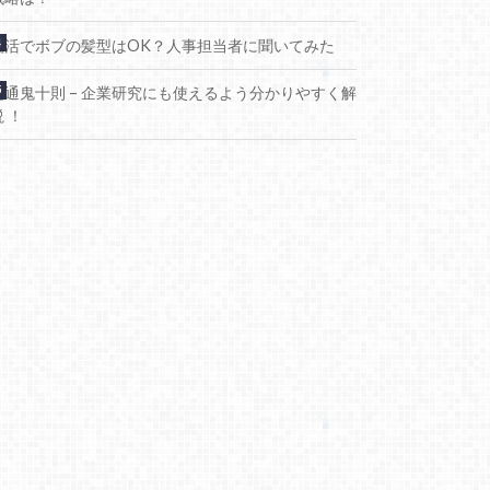
就活でボブの髪型はOK？人事担当者に聞いてみた
電通鬼十則 – 企業研究にも使えるよう分かりやすく解
説 ！