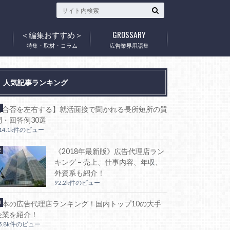
イス）
＜編集おすすめ＞
GROSSARY
ウ
特集・取材・コラム
広告業界用語集
人気記事ランキング
【合否を左右する】就活面接で聞かれる長所短所の質
問・回答例30選
14.1k件のビュー
《2018年最新版》広告代理店ラン
キング – 売上、仕事内容、年収、
外資系も紹介！
92.2k件のビュー
日本の広告代理店ランキング！国内トップ10の大手
企業を紹介！
5.8k件のビュー