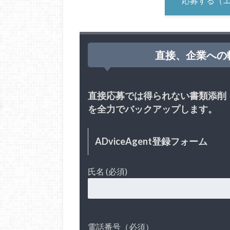
応募する（
直接、企業への
直接応募では得られない書類添削
を全力でバックアップします。
ADviceAgent登録フォーム
氏名 (必須)
電話番号（必須）