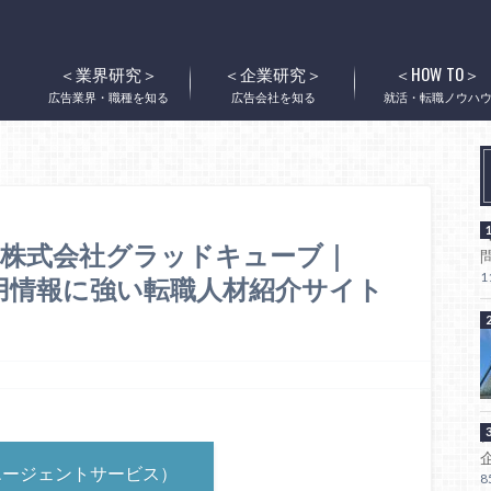
ドキューブ｜Web/広告業界の求人・採用情報に強い転職人材紹介サイトAdvice（アドバ
＜業界研究＞
＜企業研究＞
＜HOW TO＞
広告業界・職種を知る
広告会社を知る
就活・転職ノウハ
｜株式会社グラッドキューブ｜
1
採用情報に強い転職人材紹介サイト
エージェントサービス）
8