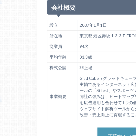
会社概要
設立
2007年1月1日
所在地
東京都 港区赤坂 1-3-3 T-FR
従業員
94名
平均年齢
31.3歳
株式公開
非上場
Glad Cube（グラッドキ
主軸であるインターネット広
ールの「SiTest」やスポー
事業概要
同社の強みは、ヒートマップや
を広告運用も合わせて1つの
ウェブサイト解析ツールから
改善・売上向上に貢献するこ