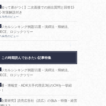
【知って差がつく】二次面接での頻出質問と回答15
選-対策解説付き
1.7k件のビュー
ロジカルシンキング例題11選 – 演繹法・帰納法、
MECE、ロジックツリー
7.6k件のビュー
この時期読んでおきたい記事特集
ロジカルシンキング例題11選 – 演繹法・帰納法、
MECE、ロジックツリー
電通・博報堂・ADK大手代理店3社のCMを一挙紹
介！
【企業研究】読売広告社（読広）の強み・特徴・経営
戦略は？