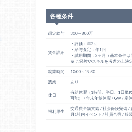
各種条件
想定給与
300～800万
・評価：年2回
・給与査定：年1回
賃金詳細
・試用期間：2ヶ月（基本条件は
※ ご経験やスキルを考慮の上決
就業時間
10:00～19:30
残業
あり
有給休暇（1時間、半日、1日単位
休日
可能） / 年末年始休暇 / GW / 
交通費全額支給 / 社会保険完備 /
福利厚生
月1社内イベント / 社員合宿 / 服