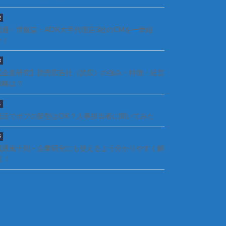
電通・博報堂・ADK大手代理店3社のCMを一挙紹
介！
【企業研究】読売広告社（読広）の強み・特徴・経営
戦略は？
就活でボブの髪型はOK？人事担当者に聞いてみた
電通鬼十則 – 企業研究にも使えるよう分かりやすく解
説 ！