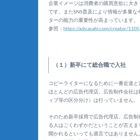
企業イメージは消費者の購買意欲に大き
です。またSNS普及により情報が多量
ターの能力の重要性が高まっています。
参照：
https://adv.asahi.com/creator/110
（１）新卒にて総合職で入社
コピーライターになるために一番近道と
ほとんどの広告代理店、広告制作会社は
ィブ等の区分分け）は行っていません。
そのため新卒採用で広告代理店、広告制
る人はごくわずかだということが言えま
開かれるといっても過言ではありません