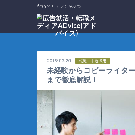
広告をシゴトにしたいあなたに
ホーム
＜HOW TO＞就活・転職ノウハウ
転職・中途採用
2019.03.20
転職・中途採用
未経験からコピーライタ
まで徹底解説！