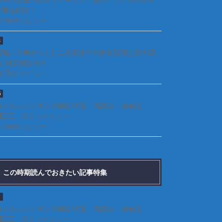
企業を紹介！
85.8k件のビュー
【知って差がつく】二次面接での頻出質問と回答15
選-対策解説付き
81.7k件のビュー
ロジカルシンキング例題11選 – 演繹法・帰納法、
MECE、ロジックツリー
77.6k件のビュー
この時期読んでおきたい記事特集
ロジカルシンキング例題11選 – 演繹法・帰納法、
MECE、ロジックツリー