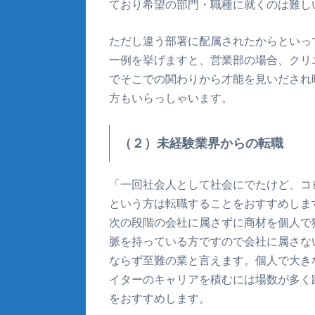
ており希望の部門・職種に就くのは難し
ただし違う部署に配属されたからといっ
一例を挙げますと、営業部の場合、クリ
でそこでの関わりから才能を見いだされ
方もいらっしゃいます。
（２）未経験業界からの転職
「一回社会人として社会にでたけど、コ
という方は転職することをおすすめしま
次の段階の会社に属さずに商材を個人で
脈を持っている方ですので会社に属さな
ならず至難の業と言えます。個人で大き
イターのキャリアを積むには場数が多く
をおすすめします。