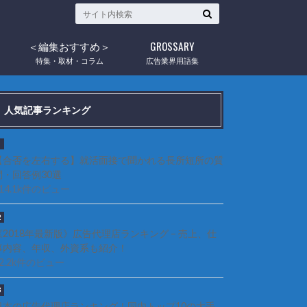
＜編集おすすめ＞
GROSSARY
ウ
特集・取材・コラム
広告業界用語集
人気記事ランキング
【合否を左右する】就活面接で聞かれる長所短所の質
問・回答例30選
114.1k件のビュー
《2018年最新版》広告代理店ランキング – 売上、仕
事内容、年収、外資系も紹介！
92.2k件のビュー
日本の広告代理店ランキング！国内トップ10の大手