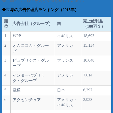
売上高としても他を大きく引き離しています。
◆世界の広告代理店ランキング（2015年）
順
売上総利益
広告会社（グループ）
国
位
（100万＄）
1
WPP
18,693
イギリス
2
15,134
オムニコム・グルー
アメリカ
プ
3
10,648
ピュブリシス・グル
フランス
ープ
4
7,614
インターパブリッ
アメリカ
ク・グループ
5
6,297
電通
日本
6
2,923
アクセンチュア
アメリカ・
イギリス