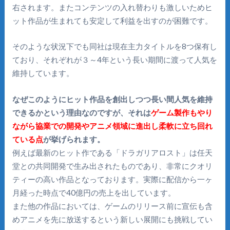
右されます。またコンテンツの入れ替わりも激しいためヒ
ット作品が生まれても安定して利益を出すのが困難です。
そのような状況下でも同社は現在主力タイトルを8つ保有し
ており、それぞれが３～4年という長い期間に渡って人気を
維持しています。
なぜこのようにヒット作品を創出しつつ長い間人気を維持
できるかという理由なのですが、それは
ゲーム製作もやり
ながら協業での開発やアニメ領域に進出し柔軟に立ち回れ
ている点
が挙げられます。
例えば最新のヒット作である「ドラガリアロスト」は任天
堂との共同開発で生み出されたものであり、非常にクオリ
ティーの高い作品となっております。実際に配信から一ヶ
月経った時点で40億円の売上を出しています。
また他の作品においては、ゲームのリリース前に宣伝も含
めアニメを先に放送するという新しい展開にも挑戦してい