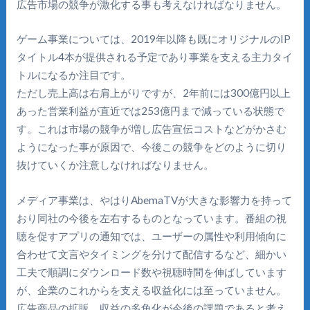
広告市場の競争が激化する事も考えなければなりません。
ゲーム事業については、2019年以降も既にオリジナルのIP
タイトル4本が提供される予定であり事業を支える主力タイ
トルになるか注目です。
ただし売上高は右肩上がりですが、2年前には300億円以上
あった営業利益が直近では253億円まで減っている状態で
す。これは市場の競争が増し広告宣伝コストなどがかさむ
ようになった事が原因で、今後この競争をどのように切り
抜けていくか注意しなければなりません。
メディア事業は、やはりAbemaTVが大きな影響力を持って
おり同社の今後を左右するものとなっています。番組の視
聴を促すアプリの通知では、ユーザーの属性や利用傾向に
合わせて文言やタイミングを分けて配信するなど、細かい
工夫で順調にダウンロード数や視聴時間を伸ばしています
が、企業のこれからを支える収益化には至っていません。
広告商品の拡販、収益の多角化が今後の課題であると考え