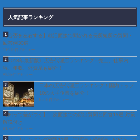
人気記事ランキング
【合否を左右する】就活面接で聞かれる長所短所の質問・
回答例30選
114.1k件のビュー
《2018年最新版》広告代理店ランキング – 売上、仕事内
容、年収、外資系も紹介！
92.2k件のビュー
日本の広告代理店ランキング！国内トップ
10の大手企業を紹介！
85.8k件のビュー
【知って差がつく】二次面接での頻出質問と回答15選-対策
解説付き
81.7k件のビュー
ロジカルシンキング例題11選 – 演繹法・帰納法、MECE、ロ