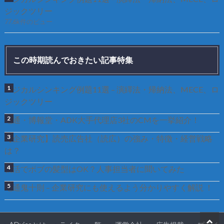
ジックツリー
77.6k件のビュー
この時期読んでおきたい記事特集
ロジカルシンキング例題11選 – 演繹法・帰納法、MECE、ロ
ジックツリー
電通・博報堂・ADK大手代理店3社のCMを一挙紹介！
【企業研究】読売広告社（読広）の強み・特徴・経営戦略
は？
就活でボブの髪型はOK？人事担当者に聞いてみた
電通鬼十則 – 企業研究にも使えるよう分かりやすく解説 ！