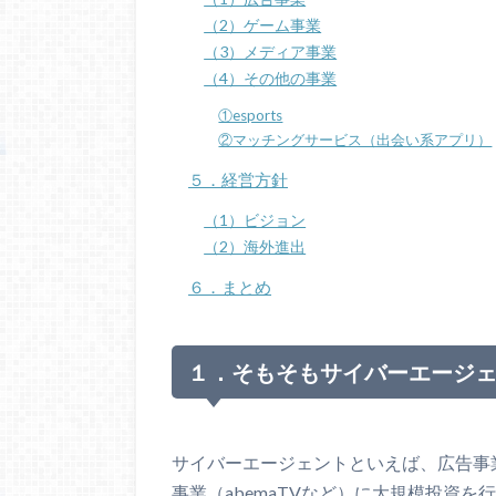
（2）ゲーム事業
（3）メディア事業
（4）その他の事業
①esports
②マッチングサービス（出会い系アプリ）
５．経営方針
（1）ビジョン
（2）海外進出
６．まとめ
１．そもそもサイバーエージ
サイバーエージェントといえば、広告事
事業（abemaTVなど）に大規模投資を