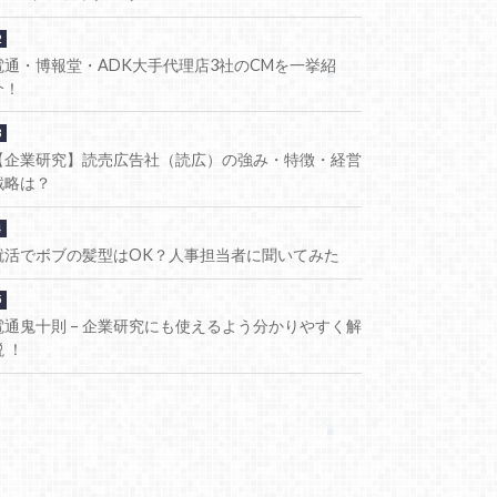
電通・博報堂・ADK大手代理店3社のCMを一挙紹
介！
【企業研究】読売広告社（読広）の強み・特徴・経営
戦略は？
就活でボブの髪型はOK？人事担当者に聞いてみた
電通鬼十則 – 企業研究にも使えるよう分かりやすく解
説 ！