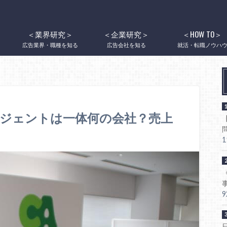
ング
【企業研究】サイバーエージェントは一体何の会社？売上や財務から経営を読む！
＜業界研究＞
＜企業研究＞
＜HOW TO＞
広告業界・職種を知る
広告会社を知る
就活・転職ノウハ
ジェントは一体何の会社？売上