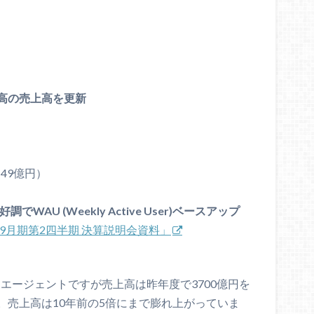
高の売上高を更新
-49億円）
WAU (Weekly Active User)ベースアップ
年9月期第2四半期 決算説明会資料」
ーエージェントですが売上高は昨年度で3700億円を
。売上高は10年前の5倍にまで膨れ上がっていま