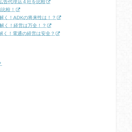
広告代理店４社を比較
務比較！
解く！ADKの将来性は！？
み解く！経営は万全！？
解く！電通の経営は安全？
？