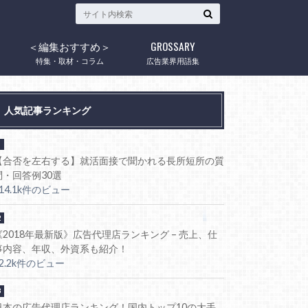
＜編集おすすめ＞
GROSSARY
ウ
特集・取材・コラム
広告業界用語集
人気記事ランキング
【合否を左右する】就活面接で聞かれる長所短所の質
問・回答例30選
114.1k件のビュー
《2018年最新版》広告代理店ランキング – 売上、仕
事内容、年収、外資系も紹介！
92.2k件のビュー
日本の広告代理店ランキング！国内トップ10の大手