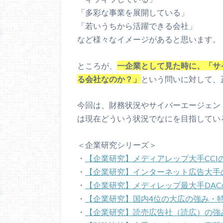
「多彩な事業を展開している」
「若いうちから活躍できる会社」
など様々なイメージがあると思います。
ところが、
一企業として見た時に、「サ
る会社なのか？」
という問いに対して、
今回は、財務状況やサイバーエージェン
は現在どういう状況でなにを目指してい
＜企業研究シリーズ＞
・
【企業研究】メディアレップ大手CCI
・
【企業研究】インターネット広告大手
・
【企業研究】メディレップ最大手DA
・
【企業研究】国内4位の大広の強み・
・
【企業研究】読売広告社（読広）の強