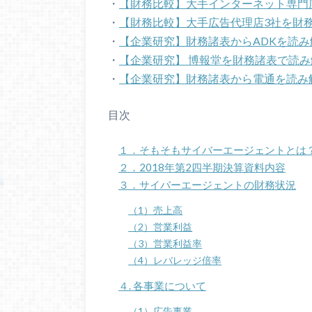
・
【財務比較】大手インターネット専門
・
【財務比較】大手広告代理店3社を財
・
【企業研究】財務諸表からADKを読み
・
【企業研究】 博報堂を財務諸表で読
・
【企業研究】財務諸表から電通を読み
目次
１．そもそもサイバーエージェントとは
２．2018年第2四半期決算資料内容
３．サイバーエージェントの財務状況
（1）売上高
（2）営業利益
（3）営業利益率
（4）レバレッジ倍率
４. 各事業について
（1）広告事業