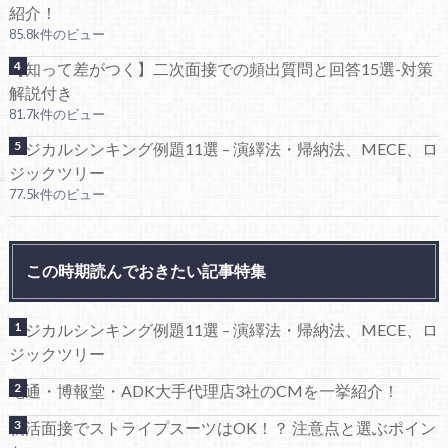
紹介！
85.8k件のビュー
【知って差がつく】二次面接での頻出質問と回答15選-対策
解説付き
81.7k件のビュー
ロジカルシンキング例題11選 – 演繹法・帰納法、MECE、ロ
ジックツリー
77.5k件のビュー
この時期読んでおきたい記事特集
ロジカルシンキング例題11選 – 演繹法・帰納法、MECE、ロ
ジックツリー
電通・博報堂・ADK大手代理店3社のCMを一挙紹介！
就活面接でストライプスーツはOK！？ 注意点と選ぶポイン