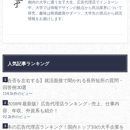
都内の大学に通う女子大生。広告代理店でインターン
中。大学では情報デザインの観点から民泊業界について
研究。趣味は映画鑑賞やダーツ。大学生の視点から就活
情報をお届けします。
人気記事ランキング
【合否を左右する】就活面接で聞かれる長所短所の質問・
回答例30選
114.1k件のビュー
《2018年最新版》広告代理店ランキング – 売上、仕事内
容、年収、外資系も紹介！
92.2k件のビュー
日本の広告代理店ランキング！国内トップ10の大手企業を