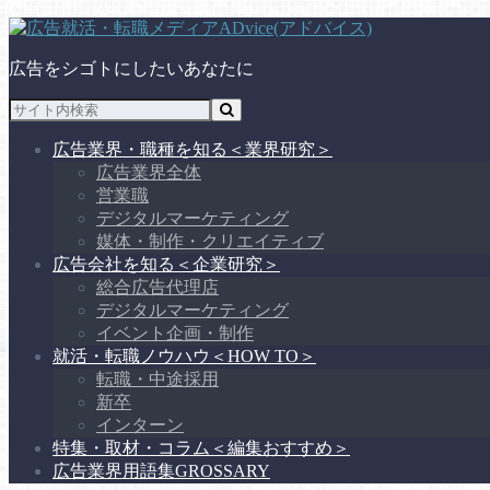
広告をシゴトにしたいあなたに
広告業界・職種を知る
＜業界研究＞
広告業界全体
営業職
デジタルマーケティング
媒体・制作・クリエイティブ
広告会社を知る
＜企業研究＞
総合広告代理店
デジタルマーケティング
イベント企画・制作
就活・転職ノウハウ
＜HOW TO＞
転職・中途採用
新卒
インターン
特集・取材・コラム
＜編集おすすめ＞
広告業界用語集
GROSSARY