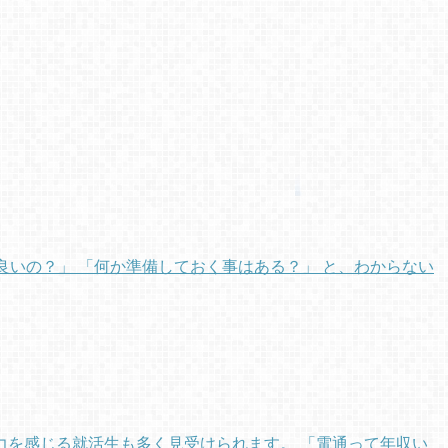
良いの？」 「何か準備しておく事はある？」 と、わからない
を感じる就活生も多く見受けられます。 「電通って年収い