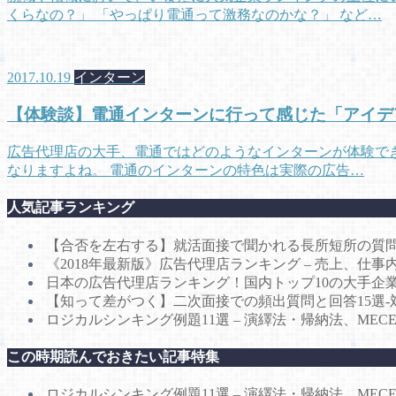
くらなの？」 「やっぱり電通って激務なのかな？」 など…
2017.10.19
インターン
【体験談】電通インターンに行って感じた「アイデ
広告代理店の大手、電通ではどのようなインターンが体験でき
なりますよね。 電通のインターンの特色は実際の広告…
人気記事ランキング
【合否を左右する】就活面接で聞かれる長所短所の質問
《2018年最新版》広告代理店ランキング – 売上、仕
日本の広告代理店ランキング！国内トップ10の大手企
【知って差がつく】二次面接での頻出質問と回答15選-
ロジカルシンキング例題11選 – 演繹法・帰納法、ME
この時期読んでおきたい記事特集
ロジカルシンキング例題11選 – 演繹法・帰納法、ME