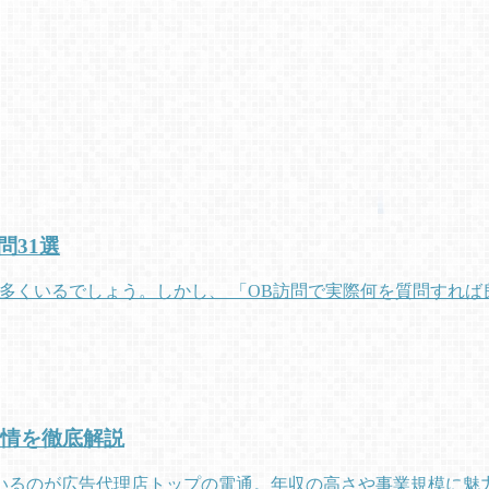
問31選
多くいるでしょう。しかし、 「OB訪問で実際何を質問すれば
事情を徹底解説
いるのが広告代理店トップの電通。年収の高さや事業規模に魅力