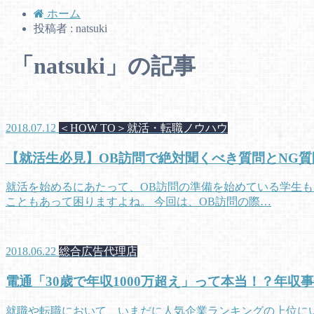
ホーム
投稿者 : natsuki
「natsuki」の記事
2018.07.12
＜HOW TO＞就活・転職ノウハウ
【就活生必見】OB訪問で絶対聞くべき質問とNG質
就活を始めるにあたって、OB訪問の準備を始めている学生も
こともあって困りますよね。 今回は、OB訪問の際…
2018.06.22
総合広告代理店
電通「30歳で年収1000万超え」って本当！？年収
就職や転職において、いまだに人気企業ランキングの上位に