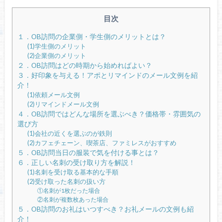
目次
１．OB訪問の企業側・学生側のメリットとは？
(1)学生側のメリット
(2)企業側のメリット
２．OB訪問はどの時期から始めればよい？
３．好印象を与える！アポとリマインドのメール文例を紹
介！
(1)依頼メール文例
(2)リマインドメール文例
４．OB訪問ではどんな場所を選ぶべき？価格帯・雰囲気の
選び方
(1)会社の近くを選ぶのが鉄則
(2)カフェチェーン、喫茶店、ファミレスがおすすめ
５．OB訪問当日の服装で気を付ける事とは？
６．正しい名刺の受け取り方を解説！
(1)名刺を受け取る基本的な手順
(2)受け取った名刺の扱い方
①名刺が1枚だった場合
②名刺が複数枚あった場合
５．OB訪問のお礼はいつすべき？お礼メールの文例も紹
介！