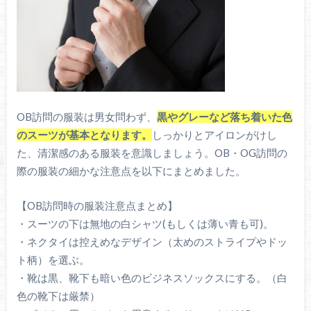
OB訪問の服装は男女問わず、
黒やグレーなど落ち着いた色
のスーツが基本となります。
しっかりとアイロンがけし
た、清潔感のある服装を意識しましょう。OB・OG訪問の
際の服装の細かな注意点を以下にまとめました。
【OB訪問時の服装注意点まとめ】
・スーツの下は無地の白シャツ(もしくは薄い青も可)。
・ネクタイは控えめなデザイン（太めのストライプやドッ
ト柄）を選ぶ。
・靴は黒、靴下も暗い色のビジネスソックスにする。（白
色の靴下は厳禁）