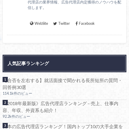
代理店の業界情報、広告代理店内定獲得のノウハウを配
信します。
WebSite
Twitter
Facebook
人気記事ランキング
【合否を左右する】就活面接で聞かれる長所短所の質問・
回答例30選
114.1k件のビュー
《2018年最新版》広告代理店ランキング – 売上、仕事内
容、年収、外資系も紹介！
92.2k件のビュー
日本の広告代理店ランキング！国内トップ10の大手企業を