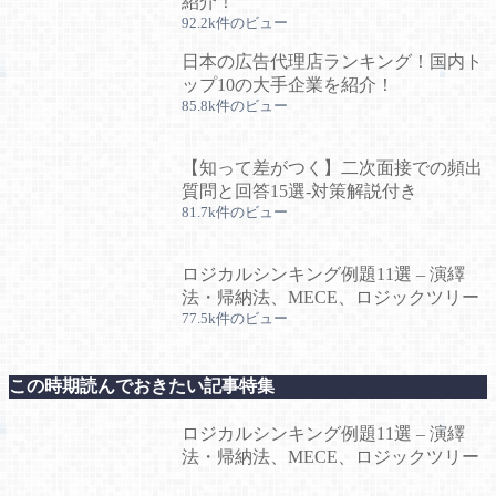
紹介！
92.2k件のビュー
日本の広告代理店ランキング！国内ト
ップ10の大手企業を紹介！
85.8k件のビュー
【知って差がつく】二次面接での頻出
質問と回答15選-対策解説付き
81.7k件のビュー
ロジカルシンキング例題11選 – 演繹
法・帰納法、MECE、ロジックツリー
77.5k件のビュー
この時期読んでおきたい記事特集
ロジカルシンキング例題11選 – 演繹
法・帰納法、MECE、ロジックツリー