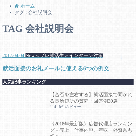
ホーム
タグ : 会社説明会
TAG
会社説明会
2017.04.04
New＜プレ就活生＞インターン対策
就活面接のお礼メールに使える6つの例文
人気記事ランキング
【合否を左右する】就活面接で聞かれ
る長所短所の質問・回答例30選
114.1k件のビュー
《2018年最新版》広告代理店ランキン
グ – 売上、仕事内容、年収、外資系も