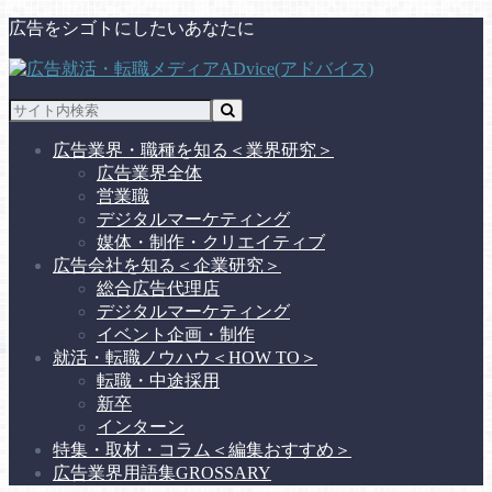
広告をシゴトにしたいあなたに
広告業界・職種を知る
＜業界研究＞
広告業界全体
営業職
デジタルマーケティング
媒体・制作・クリエイティブ
広告会社を知る
＜企業研究＞
総合広告代理店
デジタルマーケティング
イベント企画・制作
就活・転職ノウハウ
＜HOW TO＞
転職・中途採用
新卒
インターン
特集・取材・コラム
＜編集おすすめ＞
広告業界用語集
GROSSARY