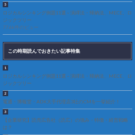
ロジカルシンキング例題11選 – 演繹法・帰納法、MECE、ロ
ジックツリー
77.6k件のビュー
この時期読んでおきたい記事特集
ロジカルシンキング例題11選 – 演繹法・帰納法、MECE、ロ
ジックツリー
電通・博報堂・ADK大手代理店3社のCMを一挙紹介！
【企業研究】読売広告社（読広）の強み・特徴・経営戦略
は？