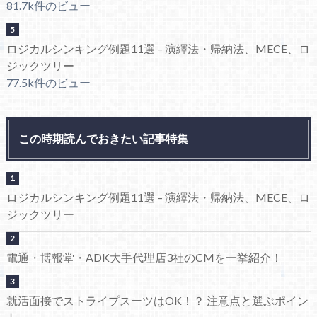
81.7k件のビュー
ロジカルシンキング例題11選 – 演繹法・帰納法、MECE、ロ
ジックツリー
77.5k件のビュー
この時期読んでおきたい記事特集
ロジカルシンキング例題11選 – 演繹法・帰納法、MECE、ロ
ジックツリー
電通・博報堂・ADK大手代理店3社のCMを一挙紹介！
就活面接でストライプスーツはOK！？ 注意点と選ぶポイン