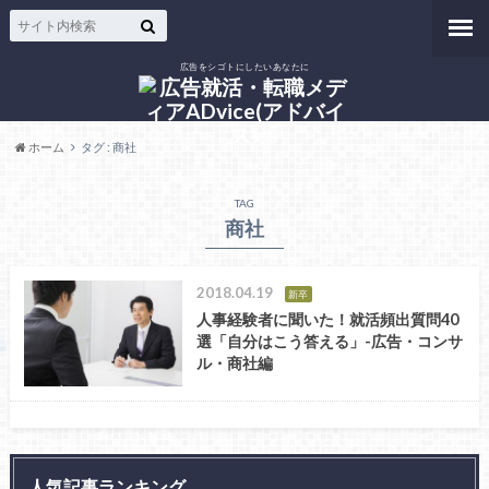
広告をシゴトにしたいあなたに
ホーム
タグ : 商社
TAG
商社
2018.04.19
新卒
人事経験者に聞いた！就活頻出質問40
選「自分はこう答える」-広告・コンサ
ル・商社編
人気記事ランキング