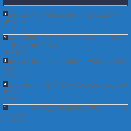
【合否を左右する】就活面接で聞かれる長所短所の質問・
回答例30選
114.1k件のビュー
《2018年最新版》広告代理店ランキング – 売上、仕事内
容、年収、外資系も紹介！
92.2k件のビュー
日本の広告代理店ランキング！国内トップ10の大手企業を
紹介！
85.8k件のビュー
【知って差がつく】二次面接での頻出質問と回答15選-対策
解説付き
81.7k件のビュー
ロジカルシンキング例題11選 – 演繹法・帰納法、MECE、ロ
ジックツリー
77.5k件のビュー