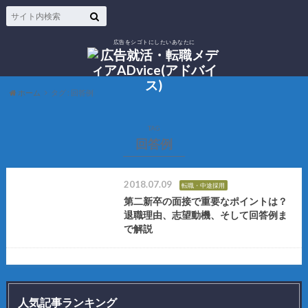
広告をシゴトにしたいあなたに
ホーム
タグ : 回答例
TAG
回答例
2018.07.09
転職・中途採用
第二新卒の面接で重要なポイントは？
退職理由、志望動機、そして回答例ま
で解説
人気記事ランキング