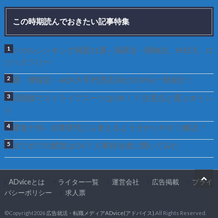
この時期読んでおきたい記事特集
ロジカルシンキング例題11選 – 演繹法・帰納法、MECE、ロ
ジックツリー
電通・博報堂・ADK大手代理店3社のCMを一挙紹介！
就活面接でストライプスーツはOK！？ 注意点と選ぶポイン
ト
電通鬼十則 – 企業研究にも使えるよう分かりやすく解説 ！
就活でボブの髪型はOK？人事担当者に聞いてみた
ADviceとは
ライター一覧
運営会社
広告掲載
プライ
バシーポリシー
求人票
©Copyright2026
広告就活・転職メディアADvice(アドバイス)
.All Rights Reserved.