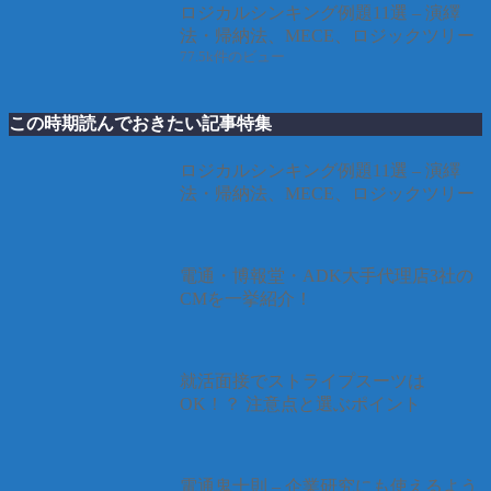
ロジカルシンキング例題11選 – 演繹
法・帰納法、MECE、ロジックツリー
77.5k件のビュー
この時期読んでおきたい記事特集
ロジカルシンキング例題11選 – 演繹
法・帰納法、MECE、ロジックツリー
電通・博報堂・ADK大手代理店3社の
CMを一挙紹介！
就活面接でストライプスーツは
OK！？ 注意点と選ぶポイント
電通鬼十則 – 企業研究にも使えるよう