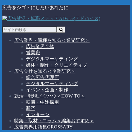
広告をシゴトにしたいあなたに
広告業界・職種を知る
＜業界研究＞
広告業界全体
営業職
デジタルマーケティング
媒体・制作・クリエイティブ
広告会社を知る
＜企業研究＞
総合広告代理店
デジタルマーケティング
イベント企画・制作
就活・転職ノウハウ
＜HOW TO＞
転職・中途採用
新卒
インターン
特集・取材・コラム
＜編集おすすめ＞
広告業界用語集
GROSSARY