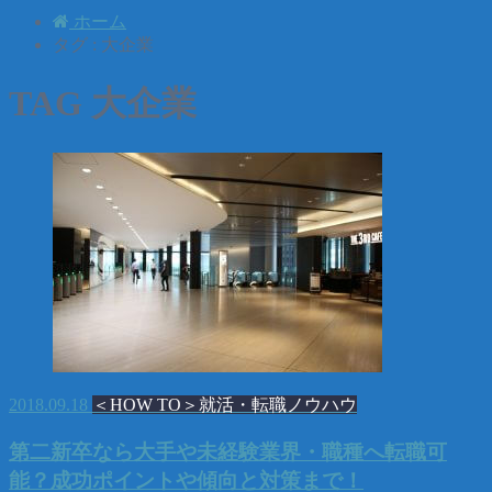
ホーム
タグ : 大企業
TAG
大企業
2018.09.18
＜HOW TO＞就活・転職ノウハウ
第二新卒なら大手や未経験業界・職種へ転職可
能？成功ポイントや傾向と対策まで！