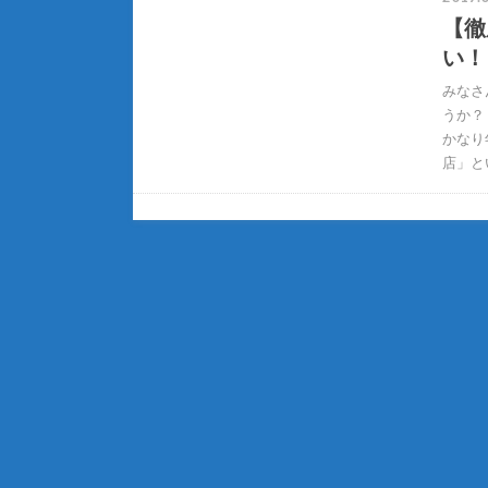
【徹
い！
みなさ
うか？
かなり
店」と