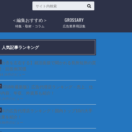
＜編集おすすめ＞
GROSSARY
ウ
特集・取材・コラム
広告業界用語集
人気記事ランキング
【合否を左右する】就活面接で聞かれる長所短所の質
問・回答例30選
14.1k件のビュー
《2018年最新版》広告代理店ランキング – 売上、仕
事内容、年収、外資系も紹介！
2.2k件のビュー
日本の広告代理店ランキング！国内トップ10の大手
企業を紹介！
5.8k件のビュー