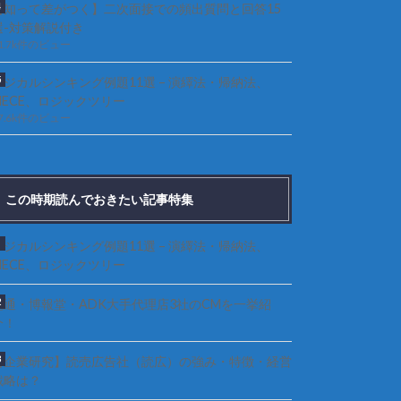
【知って差がつく】二次面接での頻出質問と回答15
選-対策解説付き
1.7k件のビュー
ロジカルシンキング例題11選 – 演繹法・帰納法、
MECE、ロジックツリー
7.6k件のビュー
この時期読んでおきたい記事特集
ロジカルシンキング例題11選 – 演繹法・帰納法、
MECE、ロジックツリー
電通・博報堂・ADK大手代理店3社のCMを一挙紹
介！
【企業研究】読売広告社（読広）の強み・特徴・経営
戦略は？