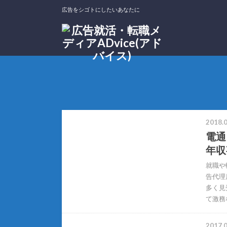
広告をシゴトにしたいあなたに
ホーム
タグ : 年収
2018.0
電通
年収
就職や
告代理
多く見
て激務
2017.0