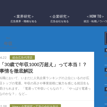
＜業界研究＞
＜企業研究＞
＜HOW TO＞
広告業界・職種を知る
広告会社を知る
就活・転職ノウハ
TAG
年収
6.22
総合広告代理店
1
「30歳で年収1000万超え」って本当！？
事情を徹底解説
転職において、いまだに人気企業ランキングの上位にいるのが広
9
店トップの電通。年収の高さや事業規模に魅力を感じる就活生も
受けられます。 「電通って年収いくらなの？」 「やっぱり電通っ
なのかな？」 など…
8
1.08
New＜企業研究＞広告の会社を知る