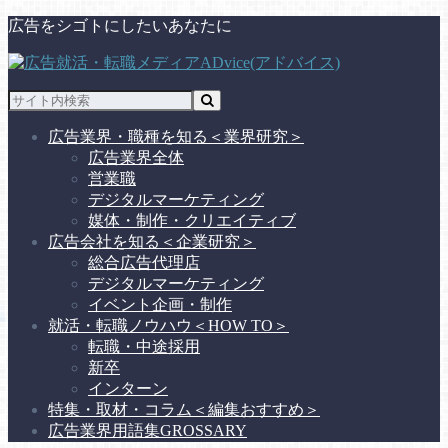
広告をシゴトにしたいあなたに
広告業界・職種を知る
＜業界研究＞
広告業界全体
営業職
デジタルマーケティング
媒体・制作・クリエイティブ
広告会社を知る
＜企業研究＞
総合広告代理店
デジタルマーケティング
イベント企画・制作
就活・転職ノウハウ
＜HOW TO＞
転職・中途採用
新卒
インターン
特集・取材・コラム
＜編集おすすめ＞
広告業界用語集
GROSSARY