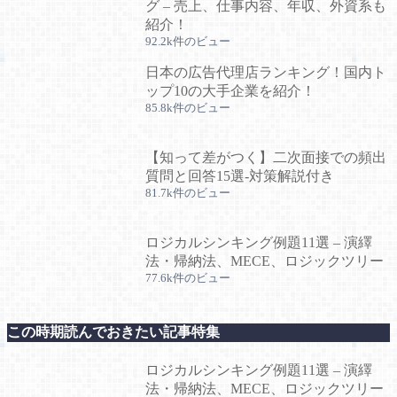
グ – 売上、仕事内容、年収、外資系も
紹介！
92.2k件のビュー
日本の広告代理店ランキング！国内ト
ップ10の大手企業を紹介！
85.8k件のビュー
【知って差がつく】二次面接での頻出
質問と回答15選-対策解説付き
81.7k件のビュー
ロジカルシンキング例題11選 – 演繹
法・帰納法、MECE、ロジックツリー
77.6k件のビュー
この時期読んでおきたい記事特集
ロジカルシンキング例題11選 – 演繹
法・帰納法、MECE、ロジックツリー