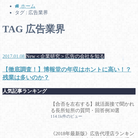
ホーム
タグ : 広告業界
TAG
広告業界
2017.01.08
New＜企業研究＞広告の会社を知る
【徹底調査！】博報堂の年収はホントに高い！？
残業は多いのか？
人気記事ランキング
【合否を左右する】就活面接で聞かれ
る長所短所の質問・回答例30選
114.1k件のビュー
《2018年最新版》広告代理店ランキン