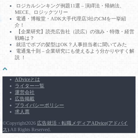
ロジカルシンキング例題11選 – 演繹法・帰納法、
MECE、ロジックツリー
電通・博報堂・ADK大手代理店3社のCMを一挙紹
介！
【企業研究】読売広告社（読広）の強み・特徴・経営
戦略は？
就活でボブの髪型はOK？人事担当者に聞いてみた
電通鬼十則 – 企業研究にも使えるよう分かりやすく解
説 ！
ADviceとは
ライター一覧
運営会社
広告掲載
プライバシーポリシー
求人票
©Copyright2026
広告就活・転職メディアADvice(アドバイ
ス)
.All Rights Reserved.