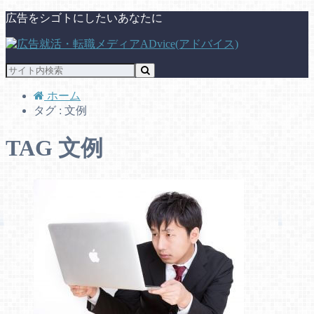
広告をシゴトにしたいあなたに
ホーム
タグ : 文例
TAG
文例