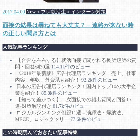
2017.04.09
New＜プレ就活生＞インターン対策
面接の結果は尋ねても大丈夫？ – 連絡が来ない時
の正しい聞き方とは
人気記事ランキング
【合否を左右する】就活面接で聞かれる長所短所の質
問・回答例30選
114.1k件のビュー
《2018年最新版》広告代理店ランキング – 売上、仕事
内容、年収、外資系も紹介！
92.2k件のビュー
日本の広告代理店ランキング！国内トップ10の大手企
業を紹介！
85.8k件のビュー
【知って差がつく】二次面接での頻出質問と回答15
選-対策解説付き
81.7k件のビュー
ロジカルシンキング例題11選 – 演繹法・帰納法、
MECE、ロジックツリー
77.6k件のビュー
この時期読んでおきたい記事特集