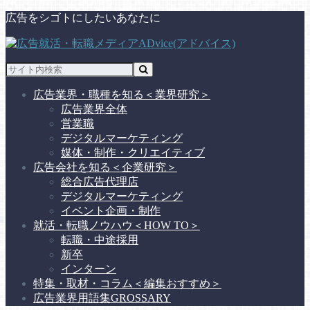
広告をシゴトにしたいあなたに
広告業界・職種を知る
＜業界研究＞
広告業界全体
営業職
デジタルマーケティング
媒体・制作・クリエイティブ
広告会社を知る
＜企業研究＞
総合広告代理店
デジタルマーケティング
イベント企画・制作
就活・転職ノウハウ
＜HOW TO＞
転職・中途採用
新卒
インターン
特集・取材・コラム
＜編集おすすめ＞
広告業界用語集
GROSSARY