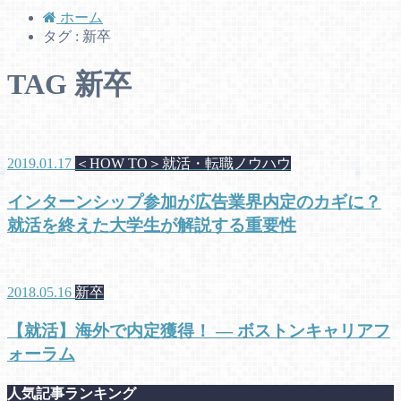
ホーム
タグ : 新卒
TAG
新卒
2019.01.17
＜HOW TO＞就活・転職ノウハウ
インターンシップ参加が広告業界内定のカギに？
就活を終えた大学生が解説する重要性
2018.05.16
新卒
【就活】海外で内定獲得！ — ボストンキャリアフ
ォーラム
人気記事ランキング