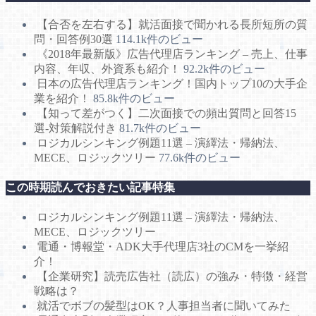
【合否を左右する】就活面接で聞かれる長所短所の質
問・回答例30選
114.1k件のビュー
《2018年最新版》広告代理店ランキング – 売上、仕事
内容、年収、外資系も紹介！
92.2k件のビュー
日本の広告代理店ランキング！国内トップ10の大手企
業を紹介！
85.8k件のビュー
【知って差がつく】二次面接での頻出質問と回答15
選-対策解説付き
81.7k件のビュー
ロジカルシンキング例題11選 – 演繹法・帰納法、
MECE、ロジックツリー
77.6k件のビュー
この時期読んでおきたい記事特集
ロジカルシンキング例題11選 – 演繹法・帰納法、
MECE、ロジックツリー
電通・博報堂・ADK大手代理店3社のCMを一挙紹
介！
【企業研究】読売広告社（読広）の強み・特徴・経営
戦略は？
就活でボブの髪型はOK？人事担当者に聞いてみた