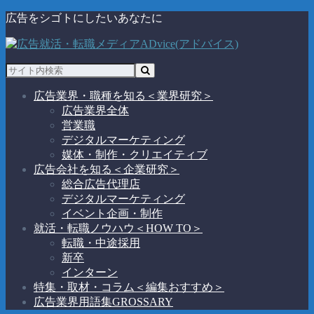
広告をシゴトにしたいあなたに
広告業界・職種を知る
＜業界研究＞
広告業界全体
営業職
デジタルマーケティング
媒体・制作・クリエイティブ
広告会社を知る
＜企業研究＞
総合広告代理店
デジタルマーケティング
イベント企画・制作
就活・転職ノウハウ
＜HOW TO＞
転職・中途採用
新卒
インターン
特集・取材・コラム
＜編集おすすめ＞
広告業界用語集
GROSSARY