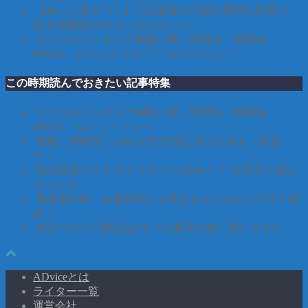
【知って差がつく】二次面接での頻出質問と回答15
選-対策解説付き
81.7k件のビュー
ロジカルシンキング例題11選 – 演繹法・帰納法、
MECE、ロジックツリー
77.5k件のビュー
この時期読んでおきたい記事特集
ロジカルシンキング例題11選 – 演繹法・帰納法、
MECE、ロジックツリー
電通・博報堂・ADK大手代理店3社のCMを一挙紹
介！
就活面接でストライプスーツはOK！？ 注意点と選ぶ
ポイント
電通鬼十則 – 企業研究にも使えるよう分かりやすく解
説 ！
就活でボブの髪型はOK？人事担当者に聞いてみた
ADviceとは
ライター一覧
運営会社