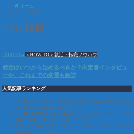
ホーム
タグ : 時期
TAG
時期
2018.07.04
＜HOW TO＞就活・転職ノウハウ
就活はいつから始めるべきか？内定者インタビュ
ーや、これまでの変遷も解説
人気記事ランキング
【合否を左右する】就活面接で聞かれる長所短所の質
問・回答例30選
114.1k件のビュー
《2018年最新版》広告代理店ランキング – 売上、仕事
内容、年収、外資系も紹介！
92.2k件のビュー
日本の広告代理店ランキング！国内トップ10の大手企
業を紹介！
85.8k件のビュー