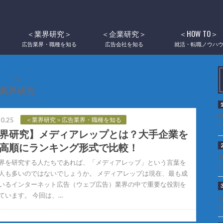
＜業界研究＞
＜企業研究＞
＜HOW TO＞
広告業界・職種を知る
広告会社を知る
就活・転職ノウハ
TAG
業界研究
0.25
＜業界研究＞広告業界・職種を知る
1
界研究】メディアレップとは？大手企業を
高順にランキング形式で比較！
界を研究する人たちであれば、「メディアレップ」という言葉を
9
人も多いのではないでしょうか。 メディアレップは現在、最も成
いるインターネット広告（ウェブ広告）業界の中で重要な役割を
ています。 今回は、…
8