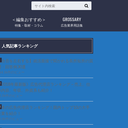
＜編集おすすめ＞
GROSSARY
ウ
特集・取材・コラム
広告業界用語集
人気記事ランキング
【合否を左右する】就活面接で聞かれる長所短所の質
問・回答例30選
14.1k件のビュー
《2018年最新版》広告代理店ランキング – 売上、仕
事内容、年収、外資系も紹介！
2.2k件のビュー
日本の広告代理店ランキング！国内トップ10の大手
企業を紹介！
5.8k件のビュー