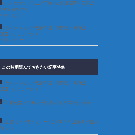
【知って差がつく】二次面接での頻出質問と回答15
選-対策解説付き
1.7k件のビュー
ロジカルシンキング例題11選 – 演繹法・帰納法、
MECE、ロジックツリー
7.5k件のビュー
この時期読んでおきたい記事特集
ロジカルシンキング例題11選 – 演繹法・帰納法、
MECE、ロジックツリー
電通・博報堂・ADK大手代理店3社のCMを一挙紹
介！
就活面接でストライプスーツはOK！？ 注意点と選ぶ
ポイント