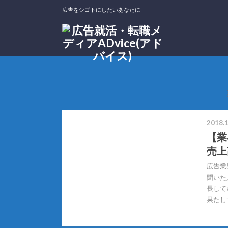
広告をシゴトにしたいあなたに
ホーム
タグ : 業界研究
2018.1
【業
売上
広告業
聞いた
長して
果たし