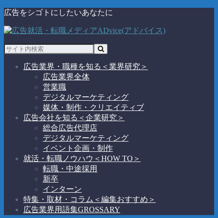
広告をシゴトにしたいあなたに
広告業界・職種を知る
＜業界研究＞
広告業界全体
営業職
デジタルマーケティング
媒体・制作・クリエイティブ
広告会社を知る
＜企業研究＞
総合広告代理店
デジタルマーケティング
イベント企画・制作
就活・転職ノウハウ
＜HOW TO＞
転職・中途採用
新卒
インターン
特集・取材・コラム
＜編集おすすめ＞
広告業界用語集
GROSSARY