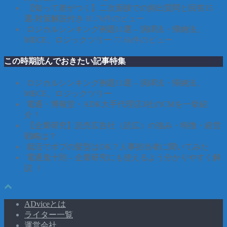
【知って差がつく】二次面接での頻出質問と回答15
選-対策解説付き
81.7k件のビュー
ロジカルシンキング例題11選 – 演繹法・帰納法、
MECE、ロジックツリー
77.6k件のビュー
この時期読んでおきたい記事特集
ロジカルシンキング例題11選 – 演繹法・帰納法、
MECE、ロジックツリー
電通・博報堂・ADK大手代理店3社のCMを一挙紹
介！
【企業研究】読売広告社（読広）の強み・特徴・経営
戦略は？
就活でボブの髪型はOK？人事担当者に聞いてみた
電通鬼十則 – 企業研究にも使えるよう分かりやすく解
説 ！
ADviceとは
ライター一覧
運営会社