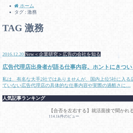
ホーム
タグ : 激務
TAG
激務
2016.12.20
New＜企業研究＞広告の会社を知る
広告代理店出身者が語る仕事内容。ホントにきつい
私は、有名な大手2社ではありませんが、国内上位5社に入る
ていない広告代理店の具体的な仕事内容や実際の過酷さに…
人気記事ランキング
【合否を左右する】就活面接で聞かれる
114.1k件のビュー