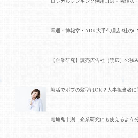
ロジカルシンキング例題11選 – 演繹法
電通・博報堂・ADK大手代理店3社の
【企業研究】読売広告社（読広）の強
就活でボブの髪型はOK？人事担当者に
電通鬼十則 – 企業研究にも使えるよう