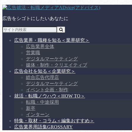
広告をシゴトにしたいあなたに
広告業界・職種を知る
＜業界研究＞
広告業界全体
営業職
デジタルマーケティング
媒体・制作・クリエイティブ
広告会社を知る
＜企業研究＞
総合広告代理店
デジタルマーケティング
イベント企画・制作
就活・転職ノウハウ
＜HOW TO＞
転職・中途採用
新卒
インターン
特集・取材・コラム
＜編集おすすめ＞
広告業界用語集
GROSSARY