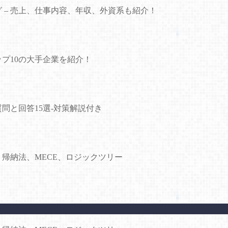
グ – 売上、仕事内容、年収、外資系も紹介！
プ10の大手企業を紹介！
問と回答15選-対策解説付き
・帰納法、MECE、ロジックツリー