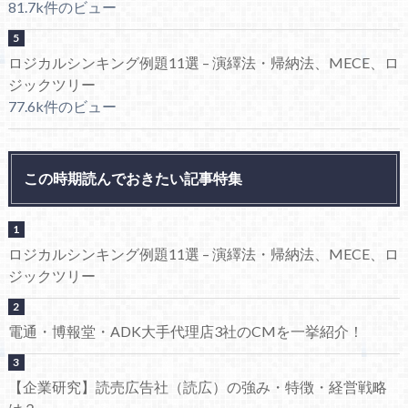
81.7k件のビュー
ロジカルシンキング例題11選 – 演繹法・帰納法、MECE、ロ
ジックツリー
77.6k件のビュー
この時期読んでおきたい記事特集
ロジカルシンキング例題11選 – 演繹法・帰納法、MECE、ロ
ジックツリー
電通・博報堂・ADK大手代理店3社のCMを一挙紹介！
【企業研究】読売広告社（読広）の強み・特徴・経営戦略