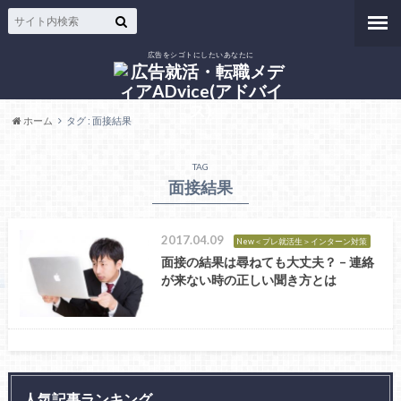
広告をシゴトにしたいあなたに
ホーム
タグ : 面接結果
TAG
面接結果
2017.04.09
New＜プレ就活生＞インターン対策
面接の結果は尋ねても大丈夫？ – 連絡
が来ない時の正しい聞き方とは
人気記事ランキング