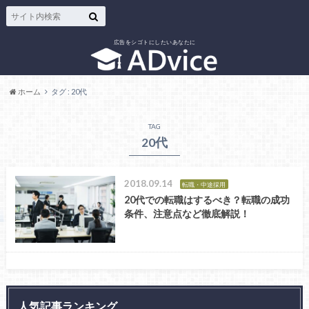
広告をシゴトにしたいあなたに
ホーム
タグ : 20代
TAG
20代
2018.09.14
転職・中途採用
20代での転職はするべき？転職の成功
条件、注意点など徹底解説！
人気記事ランキング