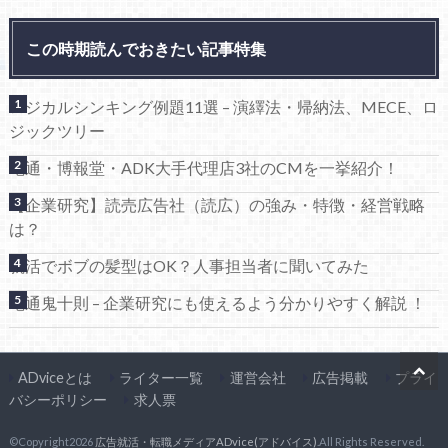
この時期読んでおきたい記事特集
ロジカルシンキング例題11選 – 演繹法・帰納法、MECE、ロ
ジックツリー
電通・博報堂・ADK大手代理店3社のCMを一挙紹介！
【企業研究】読売広告社（読広）の強み・特徴・経営戦略
は？
就活でボブの髪型はOK？人事担当者に聞いてみた
電通鬼十則 – 企業研究にも使えるよう分かりやすく解説 ！
ADviceとは
ライター一覧
運営会社
広告掲載
プライ
バシーポリシー
求人票
©Copyright2026
広告就活・転職メディアADvice(アドバイス)
.All Rights Reserved.