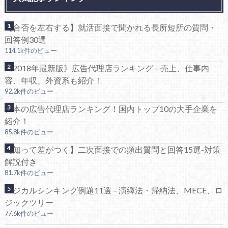
【合否を左右する】就活面接で聞かれる長所短所の質問・
回答例30選
114.1k件のビュー
《2018年最新版》広告代理店ランキング – 売上、仕事内
容、年収、外資系も紹介！
92.2k件のビュー
日本の広告代理店ランキング！国内トップ10の大手企業を
紹介！
85.8k件のビュー
【知って差がつく】二次面接での頻出質問と回答15選-対策
解説付き
81.7k件のビュー
ロジカルシンキング例題11選 – 演繹法・帰納法、MECE、ロ
ジックツリー
77.6k件のビュー