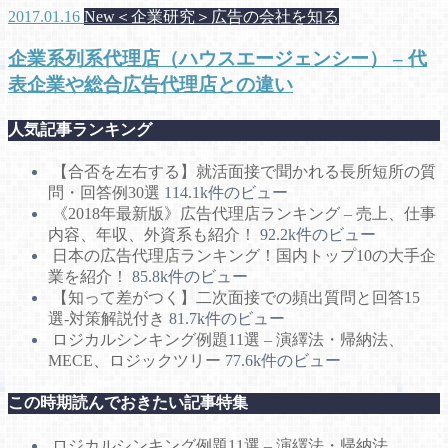
2017.01.16
New＜企業研究＞広告の会社を知る
企業系列系代理店（ハウスエージェンシー） – 代
表企業や総合広告代理店との違い
人気記事ランキング
【合否を左右する】就活面接で聞かれる長所短所の質
問・回答例30選
114.1k件のビュー
《2018年最新版》広告代理店ランキング – 売上、仕事
内容、年収、外資系も紹介！
92.2k件のビュー
日本の広告代理店ランキング！国内トップ10の大手企
業を紹介！
85.8k件のビュー
【知って差がつく】二次面接での頻出質問と回答15
選-対策解説付き
81.7k件のビュー
ロジカルシンキング例題11選 – 演繹法・帰納法、
MECE、ロジックツリー
77.6k件のビュー
この時期読んでおきたい記事特集
ロジカルシンキング例題11選 – 演繹法・帰納法、