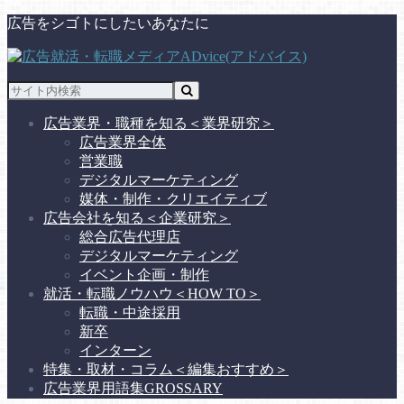
広告をシゴトにしたいあなたに
広告業界・職種を知る
＜業界研究＞
広告業界全体
営業職
デジタルマーケティング
媒体・制作・クリエイティブ
広告会社を知る
＜企業研究＞
総合広告代理店
デジタルマーケティング
イベント企画・制作
就活・転職ノウハウ
＜HOW TO＞
転職・中途採用
新卒
インターン
特集・取材・コラム
＜編集おすすめ＞
広告業界用語集
GROSSARY