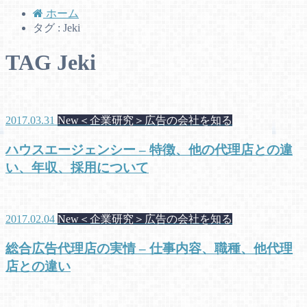
ホーム
タグ : Jeki
TAG
Jeki
2017.03.31
New＜企業研究＞広告の会社を知る
ハウスエージェンシー – 特徴、他の代理店との違
い、年収、採用について
2017.02.04
New＜企業研究＞広告の会社を知る
総合広告代理店の実情 – 仕事内容、職種、他代理
店との違い