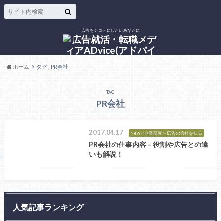
広告をシゴトにしたいあなたに
ホーム
タグ : PR会社
TAG
PR会社
2017.04.17
New＜企業研究＞広告の会社を知る
PR会社の仕事内容 – 役割や広告との違
いも解説！
人気記事ランキング