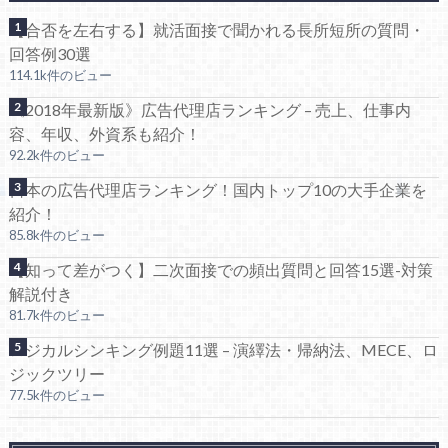
【合否を左右する】就活面接で聞かれる長所短所の質問・
回答例30選
114.1k件のビュー
《2018年最新版》広告代理店ランキング – 売上、仕事内
容、年収、外資系も紹介！
92.2k件のビュー
日本の広告代理店ランキング！国内トップ10の大手企業を
紹介！
85.8k件のビュー
【知って差がつく】二次面接での頻出質問と回答15選-対策
解説付き
81.7k件のビュー
ロジカルシンキング例題11選 – 演繹法・帰納法、MECE、ロ
ジックツリー
77.5k件のビュー