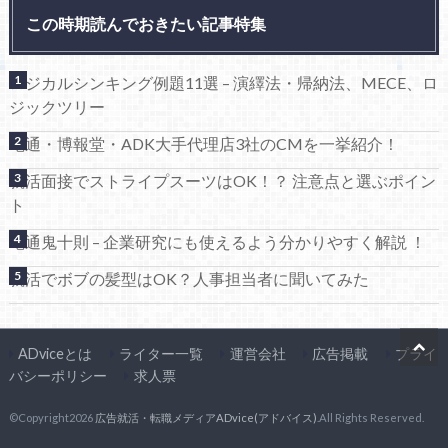
この時期読んでおきたい記事特集
ロジカルシンキング例題11選 – 演繹法・帰納法、MECE、ロ
ジックツリー
電通・博報堂・ADK大手代理店3社のCMを一挙紹介！
就活面接でストライプスーツはOK！？ 注意点と選ぶポイン
ト
電通鬼十則 – 企業研究にも使えるよう分かりやすく解説 ！
就活でボブの髪型はOK？人事担当者に聞いてみた
ADviceとは
ライター一覧
運営会社
広告掲載
プライ
バシーポリシー
求人票
©Copyright2026
広告就活・転職メディアADvice(アドバイス)
.All Rights Reserved.