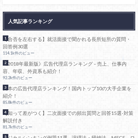
人気記事ランキング
【合否を左右する】就活面接で聞かれる長所短所の質問・
回答例30選
114.1k件のビュー
《2018年最新版》広告代理店ランキング – 売上、仕事内
容、年収、外資系も紹介！
92.2k件のビュー
日本の広告代理店ランキング！国内トップ10の大手企業を
紹介！
85.8k件のビュー
【知って差がつく】二次面接での頻出質問と回答15選-対策
解説付き
81.7k件のビュー
ロジカルシンキング例題11選 – 演繹法・帰納法、MECE、ロ