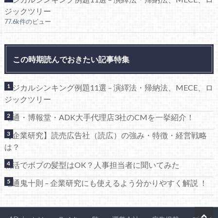
ジックツリー
77.6k件のビュー
この時期読んでおきたい記事特集
ロジカルシンキング例題11選 – 演繹法・帰納法、MECE、ロ
ジックツリー
電通・博報堂・ADK大手代理店3社のCMを一挙紹介！
【企業研究】読売広告社（読広）の強み・特徴・経営戦略
は？
就活でボブの髪型はOK？人事担当者に聞いてみた
電通鬼十則 – 企業研究にも使えるよう分かりやすく解説 ！