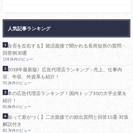
人気記事ランキング
【合否を左右する】就活面接で聞かれる長所短所の質問・
回答例30選
114.1k件のビュー
《2018年最新版》広告代理店ランキング – 売上、仕事内
容、年収、外資系も紹介！
92.2k件のビュー
日本の広告代理店ランキング！国内トップ10の大手企業を
紹介！
85.8k件のビュー
【知って差がつく】二次面接での頻出質問と回答15選-対策
解説付き
81.7k件のビュー