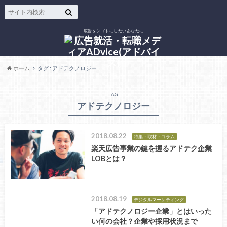
広告をシゴトにしたいあなたに
ホーム
タグ : アドテクノロジー
TAG
アドテクノロジー
2018.08.22
特集・取材・コラム
楽天広告事業の鍵を握るアドテク企業
LOBとは？
2018.08.19
デジタルマーケティング
「アドテクノロジー企業」とはいった
い何の会社？企業や採用状況まで