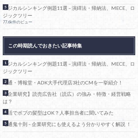
ロジカルシンキング例題11選 – 演繹法・帰納法、MECE、ロ
ジックツリー
77.6k件のビュー
この時期読んでおきたい記事特集
ロジカルシンキング例題11選 – 演繹法・帰納法、MECE、ロ
ジックツリー
電通・博報堂・ADK大手代理店3社のCMを一挙紹介！
【企業研究】読売広告社（読広）の強み・特徴・経営戦略
は？
就活でボブの髪型はOK？人事担当者に聞いてみた
電通鬼十則 – 企業研究にも使えるよう分かりやすく解説 ！