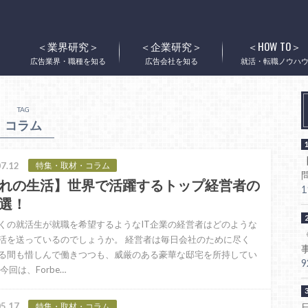
＜業界研究＞
＜企業研究＞
＜HOW TO＞
広告業界・職種を知る
広告会社を知る
就活・転職ノウハ
TAG
コラム
7.12
特集・取材・コラム
れの生活】世界で活躍するトップ経営者の
選！
くの就活生が就職を希望するようなIT企業の経営者はどのような
活を送っているのでしょうか。 経営者は毎日会社のために尽く
る間も惜しんで働きつつも、威厳のある豪華な邸宅を所持してい
今回は、Forbe…
5.17
特集・取材・コラム