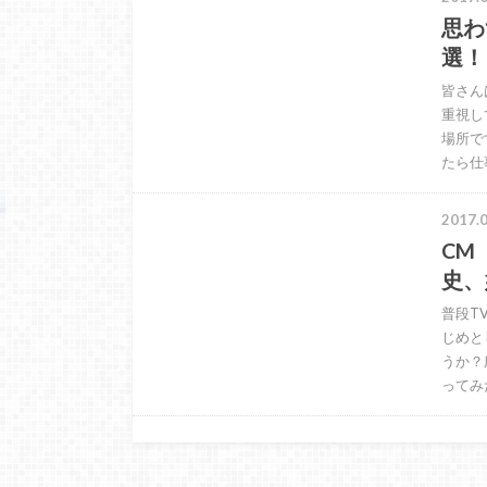
思わ
選！
皆さん
重視し
場所で
たら仕
2017.0
CM
史、
普段T
じめと
うか？
ってみ