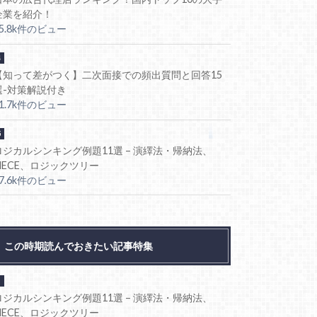
企業を紹介！
85.8k件のビュー
【知って差がつく】二次面接での頻出質問と回答15
選-対策解説付き
81.7k件のビュー
ロジカルシンキング例題11選 – 演繹法・帰納法、
MECE、ロジックツリー
77.6k件のビュー
この時期読んでおきたい記事特集
ロジカルシンキング例題11選 – 演繹法・帰納法、
MECE、ロジックツリー