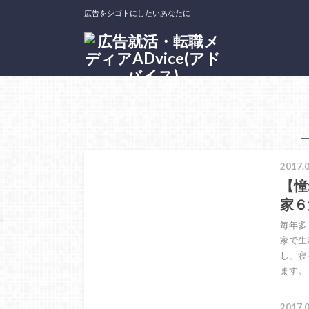
広告をシゴトにしたいあなたに
ホーム
タグ : コラム
2017.0
【憧
家６
毎年多
家で生
し、寝
ます。 
2017.0