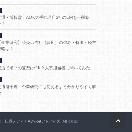
電通・博報堂・ADK大手代理店3社のCMを一挙紹
介！
【企業研究】読売広告社（読広）の強み・特徴・経営
戦略は？
就活でボブの髪型はOK？人事担当者に聞いてみた
電通鬼十則 – 企業研究にも使えるよう分かりやすく解
説 ！
・転職メディアADvice(アドバイス)
.All Rights