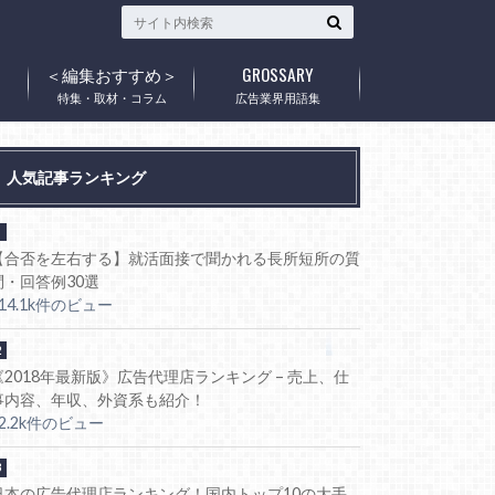
＜編集おすすめ＞
GROSSARY
ウ
特集・取材・コラム
広告業界用語集
人気記事ランキング
【合否を左右する】就活面接で聞かれる長所短所の質
問・回答例30選
114.1k件のビュー
《2018年最新版》広告代理店ランキング – 売上、仕
事内容、年収、外資系も紹介！
92.2k件のビュー
日本の広告代理店ランキング！国内トップ10の大手