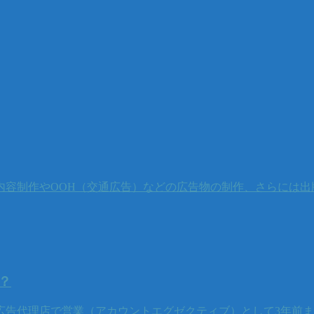
容制作やOOH（交通広告）などの広告物の制作、さらには出
？
広告代理店で営業（アカウントエグゼクティブ）として3年前