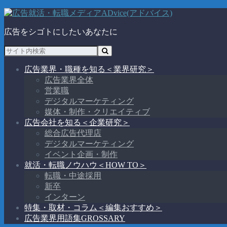
広告をシゴトにしたいあなたに
広告業界・職種を知る
＜業界研究＞
広告業界全体
営業職
デジタルマーケティング
媒体・制作・クリエイティブ
広告会社を知る
＜企業研究＞
総合広告代理店
デジタルマーケティング
イベント企画・制作
就活・転職ノウハウ
＜HOW TO＞
転職・中途採用
新卒
インターン
特集・取材・コラム
＜編集おすすめ＞
広告業界用語集
GROSSARY