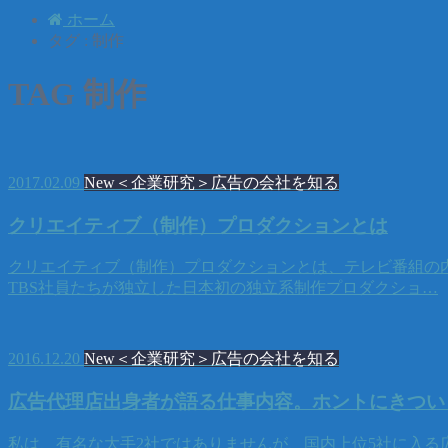
ホーム
タグ : 制作
TAG
制作
2017.02.09
New＜企業研究＞広告の会社を知る
クリエイティブ（制作）プロダクションとは
クリエイティブ（制作）プロダクションとは、テレビ番組の内
TBS社員たちが独立した日本初の独立系制作プロダクショ…
2016.12.20
New＜企業研究＞広告の会社を知る
広告代理店出身者が語る仕事内容。ホントにきつい
私は、有名な大手2社ではありませんが、国内上位5社に入る