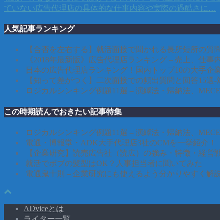
ていない広告代理店の具体的な仕事内容や実際の過酷さに…
人気記事ランキング
【合否を左右する】就活面接で聞かれる長所短所の質問
《2018年最新版》広告代理店ランキング – 売上、仕
日本の広告代理店ランキング！国内トップ10の大手企
【知って差がつく】二次面接での頻出質問と回答15選-
ロジカルシンキング例題11選 – 演繹法・帰納法、ME
この時期読んでおきたい記事特集
ロジカルシンキング例題11選 – 演繹法・帰納法、ME
電通・博報堂・ADK大手代理店3社のCMを一挙紹介！
【企業研究】読売広告社（読広）の強み・特徴・経営
就活でボブの髪型はOK？人事担当者に聞いてみた
電通鬼十則 – 企業研究にも使えるよう分かりやすく解説
ADviceとは
ライター一覧