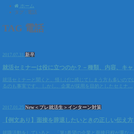
ホーム
タグ : 電話
TAG
電話
2017.07.31
新卒
就活セミナーは役に立つのか？－種類、内容、キャ
就活セミナーと聞くと、怪しげに感じてしまう方も多いので
るのも事実です。 しかし、企業が採用を目的としたセミナ…
2017.01.25
New＜プレ就活生＞インターン対策
【例文あり】面接を辞退したいときの正しい伝え方
就職活動をしていると、「第1希望の企業と面接日程が重な