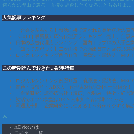
何らかの理由で選考・面接を辞退したくなることもありま…
人気記事ランキング
【合否を左右する】就活面接で聞かれる長所短所の質問
《2018年最新版》広告代理店ランキング – 売上、仕
日本の広告代理店ランキング！国内トップ10の大手企
【知って差がつく】二次面接での頻出質問と回答15選-
ロジカルシンキング例題11選 – 演繹法・帰納法、ME
この時期読んでおきたい記事特集
ロジカルシンキング例題11選 – 演繹法・帰納法、ME
電通・博報堂・ADK大手代理店3社のCMを一挙紹介！
【企業研究】読売広告社（読広）の強み・特徴・経営
就活でボブの髪型はOK？人事担当者に聞いてみた
電通鬼十則 – 企業研究にも使えるよう分かりやすく解説
ADviceとは
ライター一覧