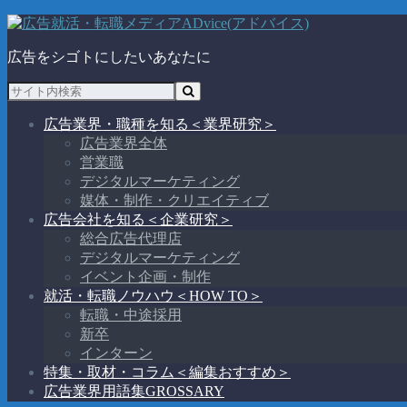
広告をシゴトにしたいあなたに
広告業界・職種を知る
＜業界研究＞
広告業界全体
営業職
デジタルマーケティング
媒体・制作・クリエイティブ
広告会社を知る
＜企業研究＞
総合広告代理店
デジタルマーケティング
イベント企画・制作
就活・転職ノウハウ
＜HOW TO＞
転職・中途採用
新卒
インターン
特集・取材・コラム
＜編集おすすめ＞
広告業界用語集
GROSSARY