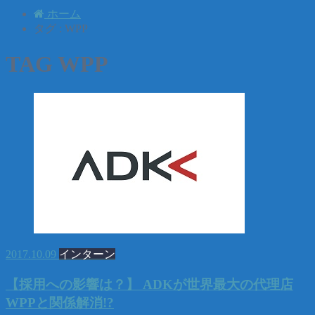
ホーム
タグ : WPP
TAG
WPP
2017.10.09
インターン
【採用への影響は？】 ADKが世界最大の代理店
WPPと関係解消!?