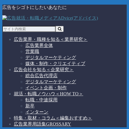
広告をシゴトにしたいあなたに
広告業界・職種を知る
＜業界研究＞
広告業界全体
営業職
デジタルマーケティング
媒体・制作・クリエイティブ
広告会社を知る
＜企業研究＞
総合広告代理店
デジタルマーケティング
イベント企画・制作
就活・転職ノウハウ
＜HOW TO＞
転職・中途採用
新卒
インターン
特集・取材・コラム
＜編集おすすめ＞
広告業界用語集
GROSSARY