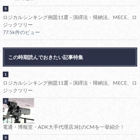
ロジカルシンキング例題11選 – 演繹法・帰納法、MECE、ロ
ジックツリー
77.5k件のビュー
この時期読んでおきたい記事特集
ロジカルシンキング例題11選 – 演繹法・帰納法、MECE、ロ
ジックツリー
電通・博報堂・ADK大手代理店3社のCMを一挙紹介！