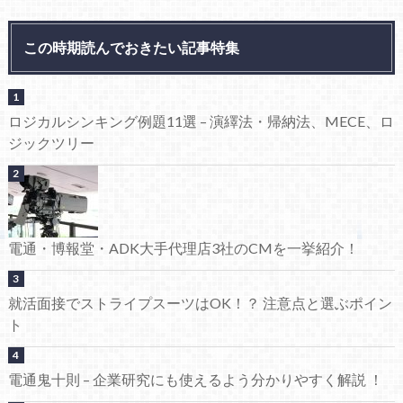
この時期読んでおきたい記事特集
ロジカルシンキング例題11選 – 演繹法・帰納法、MECE、ロ
ジックツリー
電通・博報堂・ADK大手代理店3社のCMを一挙紹介！
就活面接でストライプスーツはOK！？ 注意点と選ぶポイン
ト
電通鬼十則 – 企業研究にも使えるよう分かりやすく解説 ！