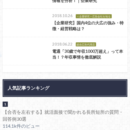
情報を分析！｜企業研究
2018.10.26
＜企業研究＞広告会社を知る
【企業研究】国内4位の大広の強み・特
徴・経営戦略は？
2018.06.22
総合広告代理店
電通「30歳で年収1000万超え」って本
当！？年収事情を徹底解説
人気記事ランキング
【合否を左右する】就活面接で聞かれる長所短所の質問・
回答例30選
114.1k件のビュー